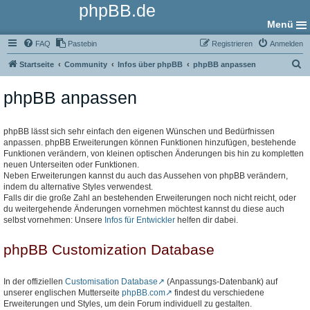
phpBB.de
Menü
FAQ
Pastebin
Registrieren
Anmelden
S
Startseite
Community
Infos über phpBB
phpBB anpassen
u
phpBB anpassen
c
h
e
phpBB lässt sich sehr einfach den eigenen Wünschen und Bedürfnissen
anpassen. phpBB Erweiterungen können Funktionen hinzufügen, bestehende
Funktionen verändern, von kleinen optischen Änderungen bis hin zu kompletten
neuen Unterseiten oder Funktionen.
Neben Erweiterungen kannst du auch das Aussehen von phpBB verändern,
indem du alternative Styles verwendest.
Falls dir die große Zahl an bestehenden Erweiterungen noch nicht reicht, oder
du weitergehende Änderungen vornehmen möchtest kannst du diese auch
selbst vornehmen: Unsere
Infos für Entwickler
helfen dir dabei.
phpBB Customization Database
In der offiziellen
Customisation Database
(Anpassungs-Datenbank) auf
unserer englischen Mutterseite
phpBB.com
findest du verschiedene
Erweiterungen und Styles, um dein Forum individuell zu gestalten.