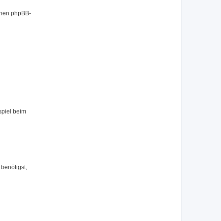
benen phpBB-
spiel beim
benötigst,