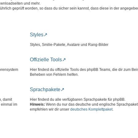
ownloadseiten und mehr.
führlich geprüft worden, so dass du sicher sein kannst, dass diese in der angege
Styles
Styles, Smilie-Pakete, Avatare und Rang-Bilder
Offizielle Tools
Forensystem
Hier findest du offizielle Tools des phpBB Teams, die dir zum Bei
Beheben von Fehlern helfen.
Sprachpakete
n, damit
Hier findest du alle verfügbaren Sprachpakete für phpBB.
 einmal im
Hinweis:
Wenn du nur das deutsche und englische Sprachpaket 
empfehlen wir dir unser
deutsches Komplettpaket
.