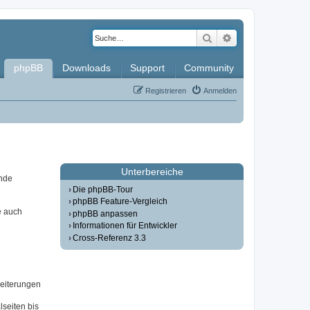
Suche
Erweiterte Such
phpBB
Downloads
Support
Community
Registrieren
Anmelden
Unterbereiche
ende
Die phpBB-Tour
phpBB Feature-Vergleich
e auch
phpBB anpassen
Informationen für Entwickler
Cross-Referenz 3.3
weiterungen
seiten bis