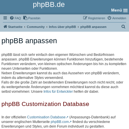
phpBB.de
Menü
FAQ
Pastebin
Registrieren
Anmelden
S
Startseite
Community
Infos über phpBB
phpBB anpassen
u
phpBB anpassen
c
h
e
phpBB lässt sich sehr einfach den eigenen Wünschen und Bedürfnissen
anpassen. phpBB Erweiterungen können Funktionen hinzufügen, bestehende
Funktionen verändern, von kleinen optischen Änderungen bis hin zu kompletten
neuen Unterseiten oder Funktionen.
Neben Erweiterungen kannst du auch das Aussehen von phpBB verändern,
indem du alternative Styles verwendest.
Falls dir die große Zahl an bestehenden Erweiterungen noch nicht reicht, oder
du weitergehende Änderungen vornehmen möchtest kannst du diese auch
selbst vornehmen: Unsere
Infos für Entwickler
helfen dir dabei.
phpBB Customization Database
In der offiziellen
Customisation Database
(Anpassungs-Datenbank) auf
unserer englischen Mutterseite
phpBB.com
findest du verschiedene
Erweiterungen und Styles, um dein Forum individuell zu gestalten.