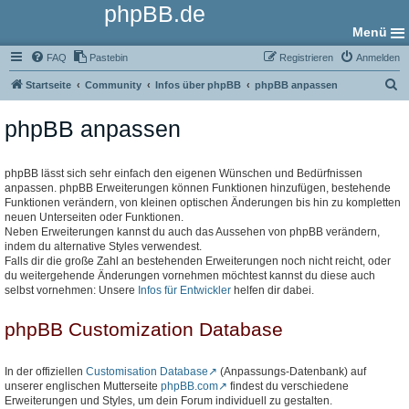
phpBB.de
Menü
FAQ
Pastebin
Registrieren
Anmelden
S
Startseite
Community
Infos über phpBB
phpBB anpassen
u
phpBB anpassen
c
h
e
phpBB lässt sich sehr einfach den eigenen Wünschen und Bedürfnissen
anpassen. phpBB Erweiterungen können Funktionen hinzufügen, bestehende
Funktionen verändern, von kleinen optischen Änderungen bis hin zu kompletten
neuen Unterseiten oder Funktionen.
Neben Erweiterungen kannst du auch das Aussehen von phpBB verändern,
indem du alternative Styles verwendest.
Falls dir die große Zahl an bestehenden Erweiterungen noch nicht reicht, oder
du weitergehende Änderungen vornehmen möchtest kannst du diese auch
selbst vornehmen: Unsere
Infos für Entwickler
helfen dir dabei.
phpBB Customization Database
In der offiziellen
Customisation Database
(Anpassungs-Datenbank) auf
unserer englischen Mutterseite
phpBB.com
findest du verschiedene
Erweiterungen und Styles, um dein Forum individuell zu gestalten.