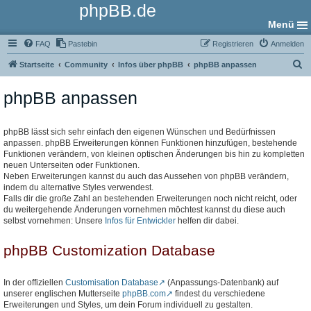
phpBB.de
Menü
FAQ
Pastebin
Registrieren
Anmelden
S
Startseite
Community
Infos über phpBB
phpBB anpassen
u
phpBB anpassen
c
h
e
phpBB lässt sich sehr einfach den eigenen Wünschen und Bedürfnissen
anpassen. phpBB Erweiterungen können Funktionen hinzufügen, bestehende
Funktionen verändern, von kleinen optischen Änderungen bis hin zu kompletten
neuen Unterseiten oder Funktionen.
Neben Erweiterungen kannst du auch das Aussehen von phpBB verändern,
indem du alternative Styles verwendest.
Falls dir die große Zahl an bestehenden Erweiterungen noch nicht reicht, oder
du weitergehende Änderungen vornehmen möchtest kannst du diese auch
selbst vornehmen: Unsere
Infos für Entwickler
helfen dir dabei.
phpBB Customization Database
In der offiziellen
Customisation Database
(Anpassungs-Datenbank) auf
unserer englischen Mutterseite
phpBB.com
findest du verschiedene
Erweiterungen und Styles, um dein Forum individuell zu gestalten.