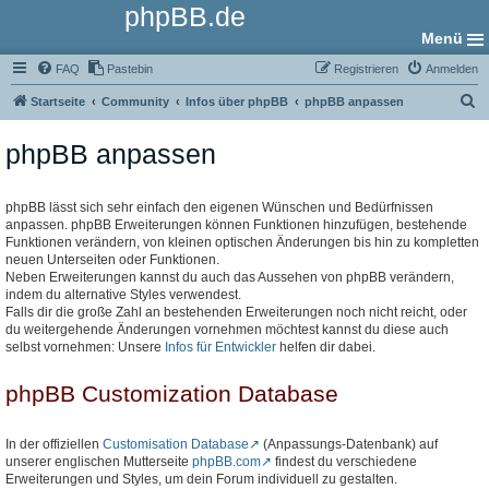
phpBB.de
Menü
FAQ
Pastebin
Registrieren
Anmelden
S
Startseite
Community
Infos über phpBB
phpBB anpassen
u
phpBB anpassen
c
h
e
phpBB lässt sich sehr einfach den eigenen Wünschen und Bedürfnissen
anpassen. phpBB Erweiterungen können Funktionen hinzufügen, bestehende
Funktionen verändern, von kleinen optischen Änderungen bis hin zu kompletten
neuen Unterseiten oder Funktionen.
Neben Erweiterungen kannst du auch das Aussehen von phpBB verändern,
indem du alternative Styles verwendest.
Falls dir die große Zahl an bestehenden Erweiterungen noch nicht reicht, oder
du weitergehende Änderungen vornehmen möchtest kannst du diese auch
selbst vornehmen: Unsere
Infos für Entwickler
helfen dir dabei.
phpBB Customization Database
In der offiziellen
Customisation Database
(Anpassungs-Datenbank) auf
unserer englischen Mutterseite
phpBB.com
findest du verschiedene
Erweiterungen und Styles, um dein Forum individuell zu gestalten.