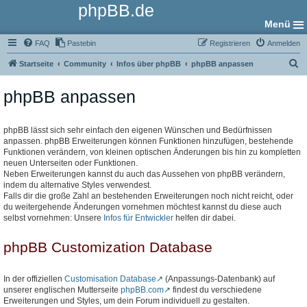
phpBB.de
Menü
FAQ
Pastebin
Registrieren
Anmelden
S
Startseite
Community
Infos über phpBB
phpBB anpassen
u
phpBB anpassen
c
h
e
phpBB lässt sich sehr einfach den eigenen Wünschen und Bedürfnissen
anpassen. phpBB Erweiterungen können Funktionen hinzufügen, bestehende
Funktionen verändern, von kleinen optischen Änderungen bis hin zu kompletten
neuen Unterseiten oder Funktionen.
Neben Erweiterungen kannst du auch das Aussehen von phpBB verändern,
indem du alternative Styles verwendest.
Falls dir die große Zahl an bestehenden Erweiterungen noch nicht reicht, oder
du weitergehende Änderungen vornehmen möchtest kannst du diese auch
selbst vornehmen: Unsere
Infos für Entwickler
helfen dir dabei.
phpBB Customization Database
In der offiziellen
Customisation Database
(Anpassungs-Datenbank) auf
unserer englischen Mutterseite
phpBB.com
findest du verschiedene
Erweiterungen und Styles, um dein Forum individuell zu gestalten.