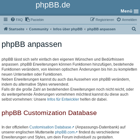
phpBB.de
Menü
FAQ
Pastebin
Registrieren
Anmelden
S
Startseite
Community
Infos über phpBB
phpBB anpassen
u
phpBB anpassen
c
h
e
phpBB lässt sich sehr einfach den eigenen Wünschen und Bedürfnissen
anpassen. phpBB Erweiterungen können Funktionen hinzufügen, bestehende
Funktionen verändern, von kleinen optischen Änderungen bis hin zu kompletten
neuen Unterseiten oder Funktionen.
Neben Erweiterungen kannst du auch das Aussehen von phpBB verändern,
indem du alternative Styles verwendest.
Falls dir die große Zahl an bestehenden Erweiterungen noch nicht reicht, oder
du weitergehende Änderungen vornehmen möchtest kannst du diese auch
selbst vornehmen: Unsere
Infos für Entwickler
helfen dir dabei.
phpBB Customization Database
In der offiziellen
Customisation Database
(Anpassungs-Datenbank) auf
unserer englischen Mutterseite
phpBB.com
findest du verschiedene
Erweiterungen und Styles, um dein Forum individuell zu gestalten.