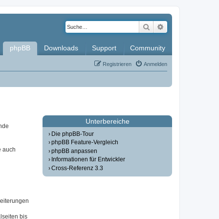
Suche
Erweiterte Such
phpBB
Downloads
Support
Community
Registrieren
Anmelden
Unterbereiche
ende
Die phpBB-Tour
phpBB Feature-Vergleich
e auch
phpBB anpassen
Informationen für Entwickler
Cross-Referenz 3.3
weiterungen
seiten bis