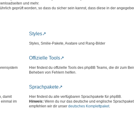
ownloadseiten und mehr.
führlich geprüft worden, so dass du sicher sein kannst, dass diese in der angege
Styles
Styles, Smilie-Pakete, Avatare und Rang-Bilder
Offizielle Tools
Forensystem
Hier findest du offizielle Tools des phpBB Teams, die dir zum Bei
Beheben von Fehlern helfen.
Sprachpakete
n, damit
Hier findest du alle verfügbaren Sprachpakete für phpBB.
 einmal im
Hinweis:
Wenn du nur das deutsche und englische Sprachpaket 
empfehlen wir dir unser
deutsches Komplettpaket
.