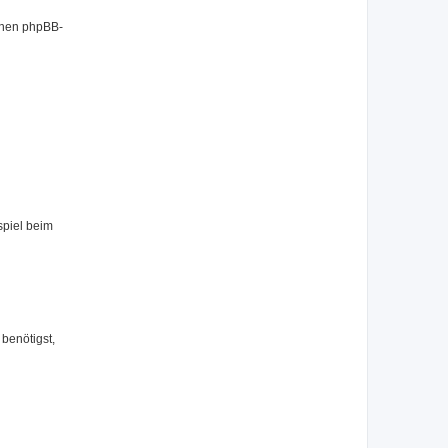
benen phpBB-
spiel beim
benötigst,