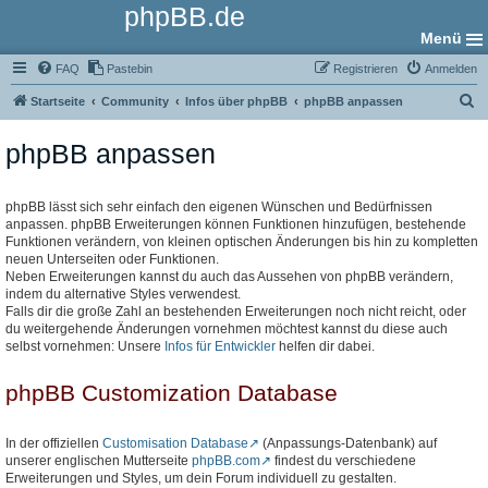
phpBB.de
Menü
FAQ
Pastebin
Registrieren
Anmelden
S
Startseite
Community
Infos über phpBB
phpBB anpassen
u
phpBB anpassen
c
h
e
phpBB lässt sich sehr einfach den eigenen Wünschen und Bedürfnissen
anpassen. phpBB Erweiterungen können Funktionen hinzufügen, bestehende
Funktionen verändern, von kleinen optischen Änderungen bis hin zu kompletten
neuen Unterseiten oder Funktionen.
Neben Erweiterungen kannst du auch das Aussehen von phpBB verändern,
indem du alternative Styles verwendest.
Falls dir die große Zahl an bestehenden Erweiterungen noch nicht reicht, oder
du weitergehende Änderungen vornehmen möchtest kannst du diese auch
selbst vornehmen: Unsere
Infos für Entwickler
helfen dir dabei.
phpBB Customization Database
In der offiziellen
Customisation Database
(Anpassungs-Datenbank) auf
unserer englischen Mutterseite
phpBB.com
findest du verschiedene
Erweiterungen und Styles, um dein Forum individuell zu gestalten.