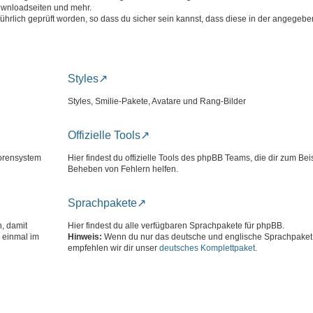
ownloadseiten und mehr.
führlich geprüft worden, so dass du sicher sein kannst, dass diese in der angege
Styles
Styles, Smilie-Pakete, Avatare und Rang-Bilder
Offizielle Tools
Forensystem
Hier findest du offizielle Tools des phpBB Teams, die dir zum Bei
Beheben von Fehlern helfen.
Sprachpakete
n, damit
Hier findest du alle verfügbaren Sprachpakete für phpBB.
 einmal im
Hinweis:
Wenn du nur das deutsche und englische Sprachpaket 
empfehlen wir dir unser
deutsches Komplettpaket
.