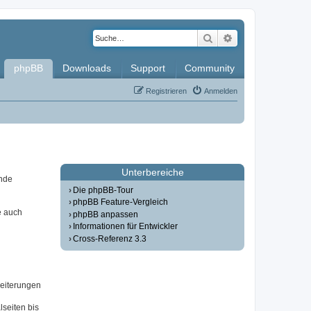
Suche
Erweiterte Such
phpBB
Downloads
Support
Community
Registrieren
Anmelden
Unterbereiche
ende
Die phpBB-Tour
phpBB Feature-Vergleich
e auch
phpBB anpassen
Informationen für Entwickler
Cross-Referenz 3.3
weiterungen
seiten bis