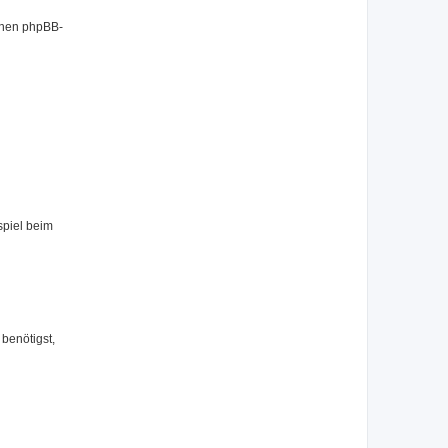
benen phpBB-
spiel beim
benötigst,