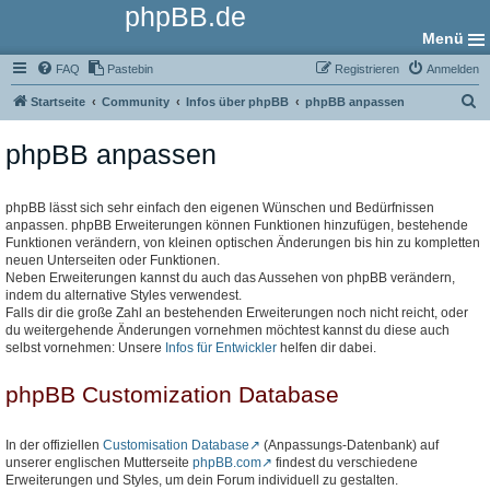
phpBB.de
Menü
FAQ
Pastebin
Registrieren
Anmelden
S
Startseite
Community
Infos über phpBB
phpBB anpassen
u
phpBB anpassen
c
h
e
phpBB lässt sich sehr einfach den eigenen Wünschen und Bedürfnissen
anpassen. phpBB Erweiterungen können Funktionen hinzufügen, bestehende
Funktionen verändern, von kleinen optischen Änderungen bis hin zu kompletten
neuen Unterseiten oder Funktionen.
Neben Erweiterungen kannst du auch das Aussehen von phpBB verändern,
indem du alternative Styles verwendest.
Falls dir die große Zahl an bestehenden Erweiterungen noch nicht reicht, oder
du weitergehende Änderungen vornehmen möchtest kannst du diese auch
selbst vornehmen: Unsere
Infos für Entwickler
helfen dir dabei.
phpBB Customization Database
In der offiziellen
Customisation Database
(Anpassungs-Datenbank) auf
unserer englischen Mutterseite
phpBB.com
findest du verschiedene
Erweiterungen und Styles, um dein Forum individuell zu gestalten.