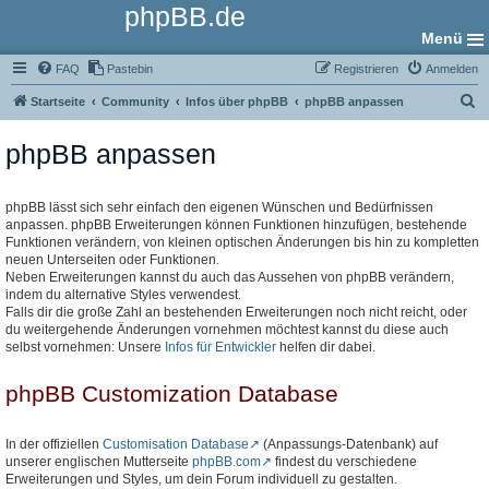
phpBB.de
Menü
FAQ
Pastebin
Registrieren
Anmelden
S
Startseite
Community
Infos über phpBB
phpBB anpassen
u
phpBB anpassen
c
h
e
phpBB lässt sich sehr einfach den eigenen Wünschen und Bedürfnissen
anpassen. phpBB Erweiterungen können Funktionen hinzufügen, bestehende
Funktionen verändern, von kleinen optischen Änderungen bis hin zu kompletten
neuen Unterseiten oder Funktionen.
Neben Erweiterungen kannst du auch das Aussehen von phpBB verändern,
indem du alternative Styles verwendest.
Falls dir die große Zahl an bestehenden Erweiterungen noch nicht reicht, oder
du weitergehende Änderungen vornehmen möchtest kannst du diese auch
selbst vornehmen: Unsere
Infos für Entwickler
helfen dir dabei.
phpBB Customization Database
In der offiziellen
Customisation Database
(Anpassungs-Datenbank) auf
unserer englischen Mutterseite
phpBB.com
findest du verschiedene
Erweiterungen und Styles, um dein Forum individuell zu gestalten.