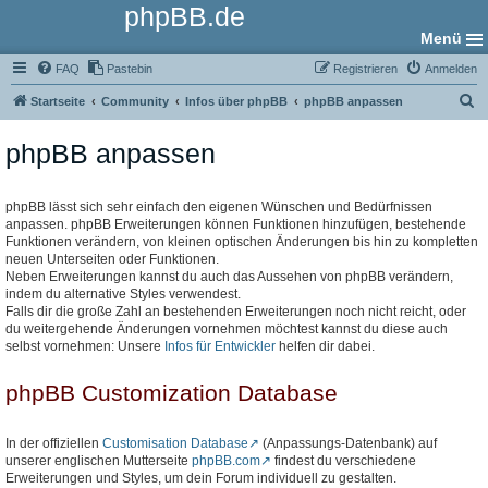
phpBB.de
Menü
FAQ
Pastebin
Registrieren
Anmelden
S
Startseite
Community
Infos über phpBB
phpBB anpassen
u
phpBB anpassen
c
h
e
phpBB lässt sich sehr einfach den eigenen Wünschen und Bedürfnissen
anpassen. phpBB Erweiterungen können Funktionen hinzufügen, bestehende
Funktionen verändern, von kleinen optischen Änderungen bis hin zu kompletten
neuen Unterseiten oder Funktionen.
Neben Erweiterungen kannst du auch das Aussehen von phpBB verändern,
indem du alternative Styles verwendest.
Falls dir die große Zahl an bestehenden Erweiterungen noch nicht reicht, oder
du weitergehende Änderungen vornehmen möchtest kannst du diese auch
selbst vornehmen: Unsere
Infos für Entwickler
helfen dir dabei.
phpBB Customization Database
In der offiziellen
Customisation Database
(Anpassungs-Datenbank) auf
unserer englischen Mutterseite
phpBB.com
findest du verschiedene
Erweiterungen und Styles, um dein Forum individuell zu gestalten.