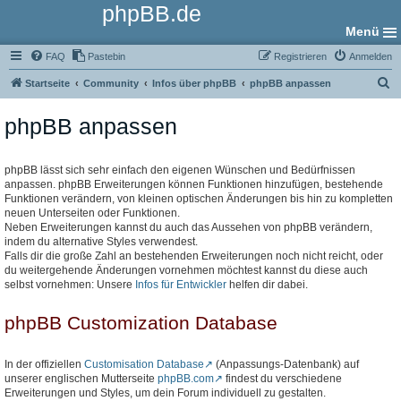
phpBB.de
Menü
FAQ
Pastebin
Registrieren
Anmelden
S
Startseite
Community
Infos über phpBB
phpBB anpassen
u
phpBB anpassen
c
h
e
phpBB lässt sich sehr einfach den eigenen Wünschen und Bedürfnissen
anpassen. phpBB Erweiterungen können Funktionen hinzufügen, bestehende
Funktionen verändern, von kleinen optischen Änderungen bis hin zu kompletten
neuen Unterseiten oder Funktionen.
Neben Erweiterungen kannst du auch das Aussehen von phpBB verändern,
indem du alternative Styles verwendest.
Falls dir die große Zahl an bestehenden Erweiterungen noch nicht reicht, oder
du weitergehende Änderungen vornehmen möchtest kannst du diese auch
selbst vornehmen: Unsere
Infos für Entwickler
helfen dir dabei.
phpBB Customization Database
In der offiziellen
Customisation Database
(Anpassungs-Datenbank) auf
unserer englischen Mutterseite
phpBB.com
findest du verschiedene
Erweiterungen und Styles, um dein Forum individuell zu gestalten.