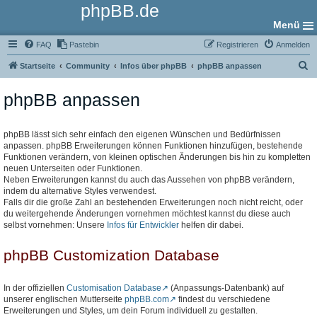
phpBB.de
Menü
FAQ
Pastebin
Registrieren
Anmelden
S
Startseite
Community
Infos über phpBB
phpBB anpassen
u
phpBB anpassen
c
h
e
phpBB lässt sich sehr einfach den eigenen Wünschen und Bedürfnissen
anpassen. phpBB Erweiterungen können Funktionen hinzufügen, bestehende
Funktionen verändern, von kleinen optischen Änderungen bis hin zu kompletten
neuen Unterseiten oder Funktionen.
Neben Erweiterungen kannst du auch das Aussehen von phpBB verändern,
indem du alternative Styles verwendest.
Falls dir die große Zahl an bestehenden Erweiterungen noch nicht reicht, oder
du weitergehende Änderungen vornehmen möchtest kannst du diese auch
selbst vornehmen: Unsere
Infos für Entwickler
helfen dir dabei.
phpBB Customization Database
In der offiziellen
Customisation Database
(Anpassungs-Datenbank) auf
unserer englischen Mutterseite
phpBB.com
findest du verschiedene
Erweiterungen und Styles, um dein Forum individuell zu gestalten.