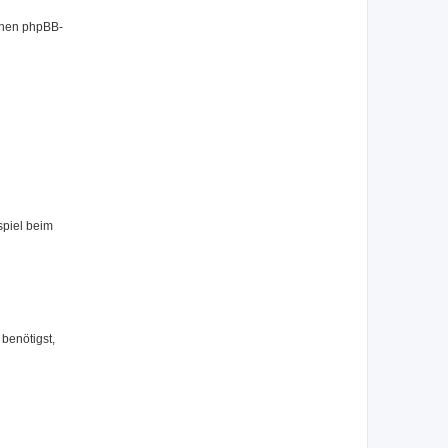
benen phpBB-
spiel beim
benötigst,