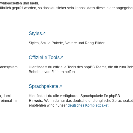
ownloadseiten und mehr.
führlich geprüft worden, so dass du sicher sein kannst, dass diese in der angege
Styles
Styles, Smilie-Pakete, Avatare und Rang-Bilder
Offizielle Tools
Forensystem
Hier findest du offizielle Tools des phpBB Teams, die dir zum Bei
Beheben von Fehlern helfen.
Sprachpakete
n, damit
Hier findest du alle verfügbaren Sprachpakete für phpBB.
 einmal im
Hinweis:
Wenn du nur das deutsche und englische Sprachpaket 
empfehlen wir dir unser
deutsches Komplettpaket
.