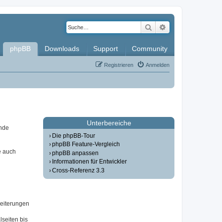
Suche
Erweiterte Such
phpBB
Downloads
Support
Community
Registrieren
Anmelden
Unterbereiche
ende
Die phpBB-Tour
phpBB Feature-Vergleich
e auch
phpBB anpassen
Informationen für Entwickler
Cross-Referenz 3.3
weiterungen
seiten bis