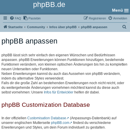
phpBB.de
Menü
FAQ
Pastebin
Registrieren
Anmelden
S
Startseite
Community
Infos über phpBB
phpBB anpassen
u
phpBB anpassen
c
h
e
phpBB lässt sich sehr einfach den eigenen Wünschen und Bedürfnissen
anpassen. phpBB Erweiterungen können Funktionen hinzufügen, bestehende
Funktionen verändern, von kleinen optischen Änderungen bis hin zu kompletten
neuen Unterseiten oder Funktionen.
Neben Erweiterungen kannst du auch das Aussehen von phpBB verändern,
indem du alternative Styles verwendest.
Falls dir die große Zahl an bestehenden Erweiterungen noch nicht reicht, oder
du weitergehende Änderungen vornehmen möchtest kannst du diese auch
selbst vornehmen: Unsere
Infos für Entwickler
helfen dir dabei.
phpBB Customization Database
In der offiziellen
Customisation Database
(Anpassungs-Datenbank) auf
unserer englischen Mutterseite
phpBB.com
findest du verschiedene
Erweiterungen und Styles, um dein Forum individuell zu gestalten.