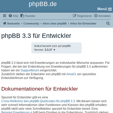
phpBB.de
Menü
FAQ
Pastebin
Registrieren
Anmelden
S
Startseite
Community
Infos über phpBB
Infos für Entwickler
u
phpBB 3.3 für Entwickler
c
h
Artikel bezieht sich auf phpBB-
e
Version:
3.3.17
phpBB 3.3 lässt sich mit Erweiterungen an individuelle Wünsche anpassen. Für
Fragen, die bei der Entwicklung von Erweiterungen für phpBB 3.3 aufkommen
haben wir ein
Supportforum
eingerichtet.
Zusätzlich stellen die Entwickler von phpBB mit
Area51
ein spezielles
Entwicklerforum zur Verfügung.
Dokumentationen für Entwickler
Speziell für Entwickler gibt es eine
Cross-Referenz des phpBB-Quellcodes für phpBB 3.3
. Mit diesen lassen sich
sehr schnell Informationen über Funktionen und Klassen des phpBB erhalten.
phpBB stellt sehr viele Schnittstellen speziell für Entwickler bereit. Eine
Beispiel Erweiterung
hilft beim Einstieg in die Entwicklung. Zusätzlich stehen