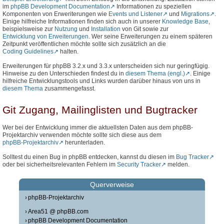
im
phpBB Development Documentation
Informationen zu speziellen
Komponenten von Erweriterungen wie
Events und Listener
und
Migrations
.
Einige hilfreiche Informationen finden sich auch in unserer
Knowledge Base
,
beispielsweise zur
Nutzung
und
Installation
von Git sowie zur
Entwicklung von Erweiterungen
. Wer seine Erweiterungen zu einem späteren
Zeitpunkt veröffentlichen möchte sollte sich zusätzlich an die
Coding Guidelines
halten.
Erweiterungen für phpBB 3.2.x und 3.3.x unterscheiden sich nur geringfügig.
Hinweise zu den Unterschieden findest du in
diesem Thema (engl.)
. Einige
hilfreiche Entwicklungstools und Links wurden darüber hinaus von uns in
diesem Thema
zusammengefasst.
Git Zugang, Mailinglisten und Bugtracker
Wer bei der Entwicklung immer die aktuellsten Daten aus dem phpBB-
Projektarchiv verwenden möchte sollte sich diese aus dem
phpBB-Projektarchiv
herunterladen.
Solltest du einen Bug in phpBB entdecken, kannst du diesen im
Bug Tracker
oder bei sicherheitsrelevanten Fehlern im
Security Tracker
melden.
Querverweise
phpBB-Projektarchiv
Area51 @ phpBB.com
phpBB Development Documentation