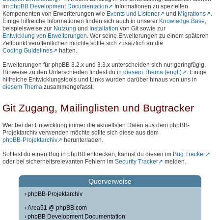
im
phpBB Development Documentation
Informationen zu speziellen
Komponenten von Erweriterungen wie
Events und Listener
und
Migrations
.
Einige hilfreiche Informationen finden sich auch in unserer
Knowledge Base
,
beispielsweise zur
Nutzung
und
Installation
von Git sowie zur
Entwicklung von Erweiterungen
. Wer seine Erweiterungen zu einem späteren
Zeitpunkt veröffentlichen möchte sollte sich zusätzlich an die
Coding Guidelines
halten.
Erweiterungen für phpBB 3.2.x und 3.3.x unterscheiden sich nur geringfügig.
Hinweise zu den Unterschieden findest du in
diesem Thema (engl.)
. Einige
hilfreiche Entwicklungstools und Links wurden darüber hinaus von uns in
diesem Thema
zusammengefasst.
Git Zugang, Mailinglisten und Bugtracker
Wer bei der Entwicklung immer die aktuellsten Daten aus dem phpBB-
Projektarchiv verwenden möchte sollte sich diese aus dem
phpBB-Projektarchiv
herunterladen.
Solltest du einen Bug in phpBB entdecken, kannst du diesen im
Bug Tracker
oder bei sicherheitsrelevanten Fehlern im
Security Tracker
melden.
Querverweise
phpBB-Projektarchiv
Area51 @ phpBB.com
phpBB Development Documentation