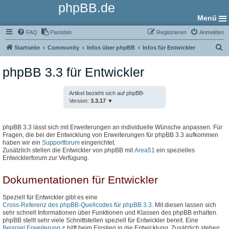
phpBB.de
Menü
FAQ
Pastebin
Registrieren
Anmelden
S
Startseite
Community
Infos über phpBB
Infos für Entwickler
u
phpBB 3.3 für Entwickler
c
h
Artikel bezieht sich auf phpBB-
e
Version:
3.3.17
phpBB 3.3 lässt sich mit Erweiterungen an individuelle Wünsche anpassen. Für
Fragen, die bei der Entwicklung von Erweiterungen für phpBB 3.3 aufkommen
haben wir ein
Supportforum
eingerichtet.
Zusätzlich stellen die Entwickler von phpBB mit
Area51
ein spezielles
Entwicklerforum zur Verfügung.
Dokumentationen für Entwickler
Speziell für Entwickler gibt es eine
Cross-Referenz des phpBB-Quellcodes für phpBB 3.3
. Mit diesen lassen sich
sehr schnell Informationen über Funktionen und Klassen des phpBB erhalten.
phpBB stellt sehr viele Schnittstellen speziell für Entwickler bereit. Eine
Beispiel Erweiterung
hilft beim Einstieg in die Entwicklung. Zusätzlich stehen