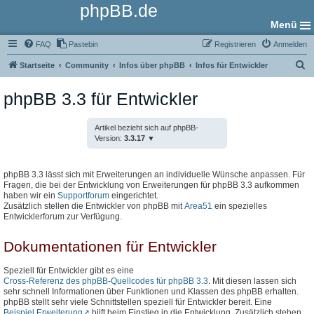
phpBB.de
Menü
FAQ
Pastebin
Registrieren
Anmelden
S
Startseite
Community
Infos über phpBB
Infos für Entwickler
u
phpBB 3.3 für Entwickler
c
h
Artikel bezieht sich auf phpBB-
e
Version:
3.3.17
phpBB 3.3 lässt sich mit Erweiterungen an individuelle Wünsche anpassen. Für
Fragen, die bei der Entwicklung von Erweiterungen für phpBB 3.3 aufkommen
haben wir ein
Supportforum
eingerichtet.
Zusätzlich stellen die Entwickler von phpBB mit
Area51
ein spezielles
Entwicklerforum zur Verfügung.
Dokumentationen für Entwickler
Speziell für Entwickler gibt es eine
Cross-Referenz des phpBB-Quellcodes für phpBB 3.3
. Mit diesen lassen sich
sehr schnell Informationen über Funktionen und Klassen des phpBB erhalten.
phpBB stellt sehr viele Schnittstellen speziell für Entwickler bereit. Eine
Beispiel Erweiterung
hilft beim Einstieg in die Entwicklung. Zusätzlich stehen