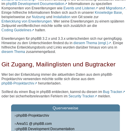
im
phpBB Development Documentation
Informationen zu speziellen
Komponenten von Erweriterungen wie
Events und Listener
und
Migrations
.
Einige hilfreiche Informationen finden sich auch in unserer
Knowledge Base
,
beispielsweise zur
Nutzung
und
Installation
von Git sowie zur
Entwicklung von Erweiterungen
. Wer seine Erweiterungen zu einem späteren
Zeitpunkt veröffentlichen möchte sollte sich zusätzlich an die
Coding Guidelines
halten.
Erweiterungen für phpBB 3.2.x und 3.3.x unterscheiden sich nur geringfügig.
Hinweise zu den Unterschieden findest du in
diesem Thema (engl.)
. Einige
hilfreiche Entwicklungstools und Links wurden darüber hinaus von uns in
diesem Thema
zusammengefasst.
Git Zugang, Mailinglisten und Bugtracker
Wer bei der Entwicklung immer die aktuellsten Daten aus dem phpBB-
Projektarchiv verwenden möchte sollte sich diese aus dem
phpBB-Projektarchiv
herunterladen.
Solltest du einen Bug in phpBB entdecken, kannst du diesen im
Bug Tracker
oder bei sicherheitsrelevanten Fehlern im
Security Tracker
melden.
Querverweise
phpBB-Projektarchiv
Area51 @ phpBB.com
phpBB Development Documentation