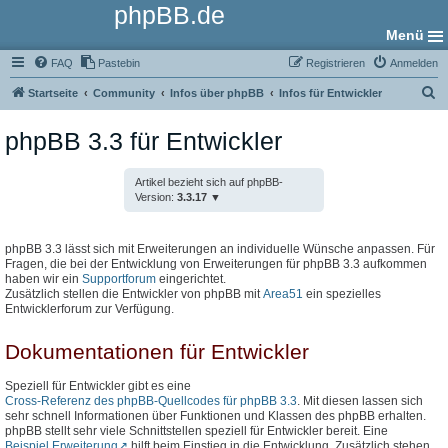
phpBB.de
Menü
FAQ
Pastebin
Registrieren
Anmelden
S
Startseite
Community
Infos über phpBB
Infos für Entwickler
u
phpBB 3.3 für Entwickler
c
h
Artikel bezieht sich auf phpBB-
e
Version:
3.3.17
phpBB 3.3 lässt sich mit Erweiterungen an individuelle Wünsche anpassen. Für
Fragen, die bei der Entwicklung von Erweiterungen für phpBB 3.3 aufkommen
haben wir ein
Supportforum
eingerichtet.
Zusätzlich stellen die Entwickler von phpBB mit
Area51
ein spezielles
Entwicklerforum zur Verfügung.
Dokumentationen für Entwickler
Speziell für Entwickler gibt es eine
Cross-Referenz des phpBB-Quellcodes für phpBB 3.3
. Mit diesen lassen sich
sehr schnell Informationen über Funktionen und Klassen des phpBB erhalten.
phpBB stellt sehr viele Schnittstellen speziell für Entwickler bereit. Eine
Beispiel Erweiterung
hilft beim Einstieg in die Entwicklung. Zusätzlich stehen