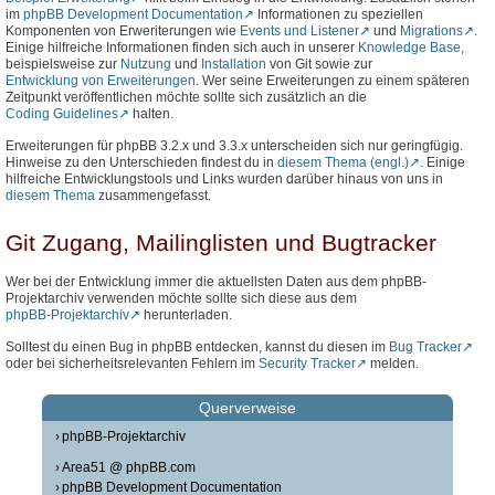
im
phpBB Development Documentation
Informationen zu speziellen
Komponenten von Erweriterungen wie
Events und Listener
und
Migrations
.
Einige hilfreiche Informationen finden sich auch in unserer
Knowledge Base
,
beispielsweise zur
Nutzung
und
Installation
von Git sowie zur
Entwicklung von Erweiterungen
. Wer seine Erweiterungen zu einem späteren
Zeitpunkt veröffentlichen möchte sollte sich zusätzlich an die
Coding Guidelines
halten.
Erweiterungen für phpBB 3.2.x und 3.3.x unterscheiden sich nur geringfügig.
Hinweise zu den Unterschieden findest du in
diesem Thema (engl.)
. Einige
hilfreiche Entwicklungstools und Links wurden darüber hinaus von uns in
diesem Thema
zusammengefasst.
Git Zugang, Mailinglisten und Bugtracker
Wer bei der Entwicklung immer die aktuellsten Daten aus dem phpBB-
Projektarchiv verwenden möchte sollte sich diese aus dem
phpBB-Projektarchiv
herunterladen.
Solltest du einen Bug in phpBB entdecken, kannst du diesen im
Bug Tracker
oder bei sicherheitsrelevanten Fehlern im
Security Tracker
melden.
Querverweise
phpBB-Projektarchiv
Area51 @ phpBB.com
phpBB Development Documentation