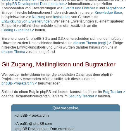
im
phpBB Development Documentation
Informationen zu speziellen
Komponenten von Erweriterungen wie
Events und Listener
und
Migrations
.
Einige hilfreiche Informationen finden sich auch in unserer
Knowledge Base
,
beispielsweise zur
Nutzung
und
Installation
von Git sowie zur
Entwicklung von Erweiterungen
. Wer seine Erweiterungen zu einem späteren
Zeitpunkt veröffentlichen möchte sollte sich zusätzlich an die
Coding Guidelines
halten.
Erweiterungen für phpBB 3.2.x und 3.3.x unterscheiden sich nur geringfügig.
Hinweise zu den Unterschieden findest du in
diesem Thema (engl.)
. Einige
hilfreiche Entwicklungstools und Links wurden darüber hinaus von uns in
diesem Thema
zusammengefasst.
Git Zugang, Mailinglisten und Bugtracker
Wer bei der Entwicklung immer die aktuellsten Daten aus dem phpBB-
Projektarchiv verwenden möchte sollte sich diese aus dem
phpBB-Projektarchiv
herunterladen.
Solltest du einen Bug in phpBB entdecken, kannst du diesen im
Bug Tracker
oder bei sicherheitsrelevanten Fehlern im
Security Tracker
melden.
Querverweise
phpBB-Projektarchiv
Area51 @ phpBB.com
phpBB Development Documentation