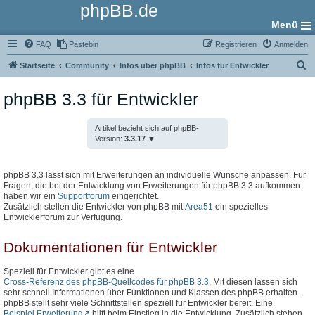
phpBB.de
Menü
FAQ
Pastebin
Registrieren
Anmelden
S
Startseite
Community
Infos über phpBB
Infos für Entwickler
u
phpBB 3.3 für Entwickler
c
h
Artikel bezieht sich auf phpBB-
e
Version:
3.3.17
phpBB 3.3 lässt sich mit Erweiterungen an individuelle Wünsche anpassen. Für
Fragen, die bei der Entwicklung von Erweiterungen für phpBB 3.3 aufkommen
haben wir ein
Supportforum
eingerichtet.
Zusätzlich stellen die Entwickler von phpBB mit
Area51
ein spezielles
Entwicklerforum zur Verfügung.
Dokumentationen für Entwickler
Speziell für Entwickler gibt es eine
Cross-Referenz des phpBB-Quellcodes für phpBB 3.3
. Mit diesen lassen sich
sehr schnell Informationen über Funktionen und Klassen des phpBB erhalten.
phpBB stellt sehr viele Schnittstellen speziell für Entwickler bereit. Eine
Beispiel Erweiterung
hilft beim Einstieg in die Entwicklung. Zusätzlich stehen