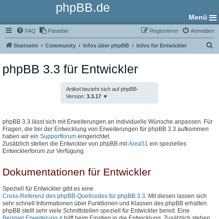
phpBB.de
Menü
FAQ
Pastebin
Registrieren
Anmelden
S
Startseite
Community
Infos über phpBB
Infos für Entwickler
u
phpBB 3.3 für Entwickler
c
h
Artikel bezieht sich auf phpBB-
e
Version:
3.3.17
phpBB 3.3 lässt sich mit Erweiterungen an individuelle Wünsche anpassen. Für
Fragen, die bei der Entwicklung von Erweiterungen für phpBB 3.3 aufkommen
haben wir ein
Supportforum
eingerichtet.
Zusätzlich stellen die Entwickler von phpBB mit
Area51
ein spezielles
Entwicklerforum zur Verfügung.
Dokumentationen für Entwickler
Speziell für Entwickler gibt es eine
Cross-Referenz des phpBB-Quellcodes für phpBB 3.3
. Mit diesen lassen sich
sehr schnell Informationen über Funktionen und Klassen des phpBB erhalten.
phpBB stellt sehr viele Schnittstellen speziell für Entwickler bereit. Eine
Beispiel Erweiterung
hilft beim Einstieg in die Entwicklung. Zusätzlich stehen