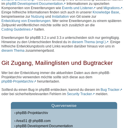
im
phpBB Development Documentation
Informationen zu speziellen
Komponenten von Erweriterungen wie
Events und Listener
und
Migrations
.
Einige hilfreiche Informationen finden sich auch in unserer
Knowledge Base
,
beispielsweise zur
Nutzung
und
Installation
von Git sowie zur
Entwicklung von Erweiterungen
. Wer seine Erweiterungen zu einem späteren
Zeitpunkt veröffentlichen möchte sollte sich zusätzlich an die
Coding Guidelines
halten.
Erweiterungen für phpBB 3.2.x und 3.3.x unterscheiden sich nur geringfügig.
Hinweise zu den Unterschieden findest du in
diesem Thema (engl.)
. Einige
hilfreiche Entwicklungstools und Links wurden darüber hinaus von uns in
diesem Thema
zusammengefasst.
Git Zugang, Mailinglisten und Bugtracker
Wer bei der Entwicklung immer die aktuellsten Daten aus dem phpBB-
Projektarchiv verwenden möchte sollte sich diese aus dem
phpBB-Projektarchiv
herunterladen.
Solltest du einen Bug in phpBB entdecken, kannst du diesen im
Bug Tracker
oder bei sicherheitsrelevanten Fehlern im
Security Tracker
melden.
Querverweise
phpBB-Projektarchiv
Area51 @ phpBB.com
phpBB Development Documentation