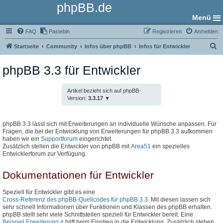
phpBB.de
Menü
FAQ
Pastebin
Registrieren
Anmelden
S
Startseite
Community
Infos über phpBB
Infos für Entwickler
u
phpBB 3.3 für Entwickler
c
h
Artikel bezieht sich auf phpBB-
e
Version:
3.3.17
phpBB 3.3 lässt sich mit Erweiterungen an individuelle Wünsche anpassen. Für
Fragen, die bei der Entwicklung von Erweiterungen für phpBB 3.3 aufkommen
haben wir ein
Supportforum
eingerichtet.
Zusätzlich stellen die Entwickler von phpBB mit
Area51
ein spezielles
Entwicklerforum zur Verfügung.
Dokumentationen für Entwickler
Speziell für Entwickler gibt es eine
Cross-Referenz des phpBB-Quellcodes für phpBB 3.3
. Mit diesen lassen sich
sehr schnell Informationen über Funktionen und Klassen des phpBB erhalten.
phpBB stellt sehr viele Schnittstellen speziell für Entwickler bereit. Eine
Beispiel Erweiterung
hilft beim Einstieg in die Entwicklung. Zusätzlich stehen