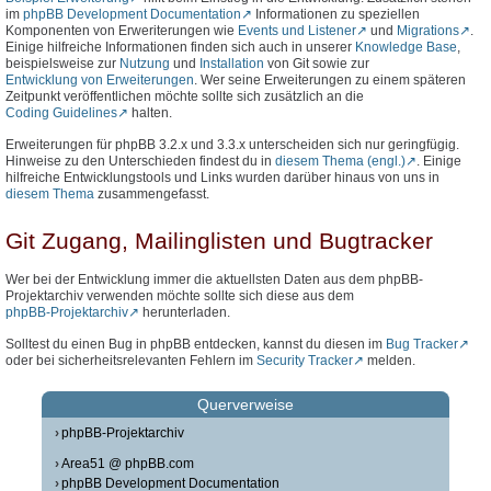
im
phpBB Development Documentation
Informationen zu speziellen
Komponenten von Erweriterungen wie
Events und Listener
und
Migrations
.
Einige hilfreiche Informationen finden sich auch in unserer
Knowledge Base
,
beispielsweise zur
Nutzung
und
Installation
von Git sowie zur
Entwicklung von Erweiterungen
. Wer seine Erweiterungen zu einem späteren
Zeitpunkt veröffentlichen möchte sollte sich zusätzlich an die
Coding Guidelines
halten.
Erweiterungen für phpBB 3.2.x und 3.3.x unterscheiden sich nur geringfügig.
Hinweise zu den Unterschieden findest du in
diesem Thema (engl.)
. Einige
hilfreiche Entwicklungstools und Links wurden darüber hinaus von uns in
diesem Thema
zusammengefasst.
Git Zugang, Mailinglisten und Bugtracker
Wer bei der Entwicklung immer die aktuellsten Daten aus dem phpBB-
Projektarchiv verwenden möchte sollte sich diese aus dem
phpBB-Projektarchiv
herunterladen.
Solltest du einen Bug in phpBB entdecken, kannst du diesen im
Bug Tracker
oder bei sicherheitsrelevanten Fehlern im
Security Tracker
melden.
Querverweise
phpBB-Projektarchiv
Area51 @ phpBB.com
phpBB Development Documentation