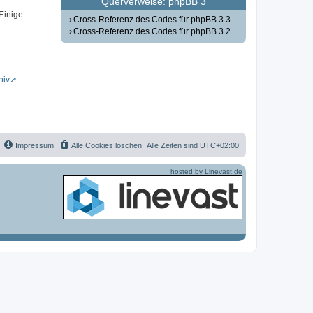
Querverweise: phpBB 3
 Einige
Cross-Referenz des Codes für phpBB 3.3
Cross-Referenz des Codes für phpBB 3.2
hiv
Impressum
Alle Cookies löschen
Alle Zeiten sind
UTC+02:00
hosted by Linevast.de