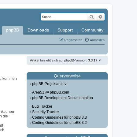
Suche
Erweiterte Such
phpBB
Downloads
Support
Community
Registrieren
Anmelden
Artikel bezieht sich auf phpBB-Version:
3.3.17
Querverweise
 aufkommen
phpBB-Projektarchiv
Area51 @ phpBB.com
phpBB Development Documentation
Bug Tracker
unktionen
Security Tracker
in die
Coding Guidelines für phpBB 3.3
Coding Guidelines für phpBB 3.2
nd
ich