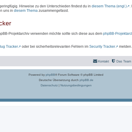
geringfügig. Hinweise zu den Unterschieden findest du in
diesem Thema (engl.)
.
on uns in
diesem Thema
zusammengefasst.
cker
hpBB-Projektarchiv verwenden möchte sollte sich diese aus dem
phpBB-Projektarc
Bug Tracker
oder bei sicherheitsrelevanten Fehlern im
Security Tracker
melden.
Kontakt
Das Team
Powered by
phpBB
® Forum Software © phpBB Limited
Deutsche Übersetzung durch
phpBB.de
Datenschutz
|
Nutzungsbedingungen