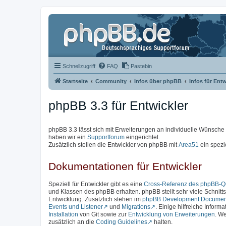
Schnellzugriff
FAQ
Pastebin
Startseite
Community
Infos über phpBB
Infos für Entw
phpBB 3.3 für Entwickler
phpBB 3.3 lässt sich mit Erweiterungen an individuelle Wünsch
haben wir ein
Supportforum
eingerichtet.
Zusätzlich stellen die Entwickler von phpBB mit
Area51
ein spezi
Dokumentationen für Entwickler
Speziell für Entwickler gibt es eine
Cross-Referenz des phpBB-Qu
und Klassen des phpBB erhalten. phpBB stellt sehr viele Schnittst
Entwicklung. Zusätzlich stehen im
phpBB Development Documen
Events und Listener
und
Migrations
. Einige hilfreiche Inform
Installation
von Git sowie zur
Entwicklung von Erweiterungen
. We
zusätzlich an die
Coding Guidelines
halten.