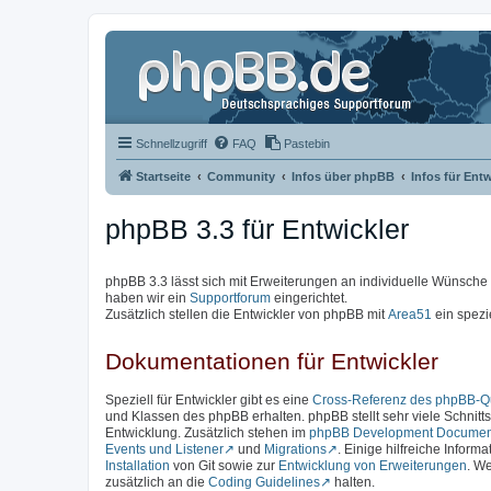
Schnellzugriff
FAQ
Pastebin
Startseite
Community
Infos über phpBB
Infos für Entw
phpBB 3.3 für Entwickler
phpBB 3.3 lässt sich mit Erweiterungen an individuelle Wünsch
haben wir ein
Supportforum
eingerichtet.
Zusätzlich stellen die Entwickler von phpBB mit
Area51
ein spezi
Dokumentationen für Entwickler
Speziell für Entwickler gibt es eine
Cross-Referenz des phpBB-Qu
und Klassen des phpBB erhalten. phpBB stellt sehr viele Schnittst
Entwicklung. Zusätzlich stehen im
phpBB Development Documen
Events und Listener
und
Migrations
. Einige hilfreiche Inform
Installation
von Git sowie zur
Entwicklung von Erweiterungen
. We
zusätzlich an die
Coding Guidelines
halten.