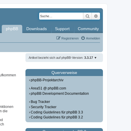
Suche
Erweiterte Such
phpBB
Downloads
Support
Community
Registrieren
Anmelden
Artikel bezieht sich auf phpBB-Version:
3.3.17
Querverweise
 aufkommen
phpBB-Projektarchiv
Area51 @ phpBB.com
phpBB Development Documentation
Bug Tracker
unktionen
Security Tracker
in die
Coding Guidelines für phpBB 3.3
Coding Guidelines für phpBB 3.2
nd
ich