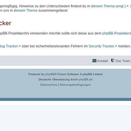
geringfügig. Hinweise zu den Unterschieden findest du in
diesem Thema (engl.)
.
on uns in
diesem Thema
zusammengefasst.
cker
hpBB-Projektarchiv verwenden möchte sollte sich diese aus dem
phpBB-Projektarc
Bug Tracker
oder bei sicherheitsrelevanten Fehlern im
Security Tracker
melden.
Kontakt
Das Team
Powered by
phpBB
® Forum Software © phpBB Limited
Deutsche Übersetzung durch
phpBB.de
Datenschutz
|
Nutzungsbedingungen