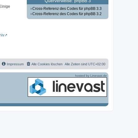
Querverweise: phpBB 3
 Einige
Cross-Referenz des Codes für phpBB 3.3
Cross-Referenz des Codes für phpBB 3.2
hiv
Impressum
Alle Cookies löschen
Alle Zeiten sind
UTC+02:00
hosted by Linevast.de