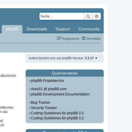
Suche
Erweiterte Such
phpBB
Downloads
Support
Community
Registrieren
Anmelden
Artikel bezieht sich auf phpBB-Version:
3.3.17
Querverweise
 aufkommen
phpBB-Projektarchiv
Area51 @ phpBB.com
phpBB Development Documentation
Bug Tracker
unktionen
Security Tracker
in die
Coding Guidelines für phpBB 3.3
Coding Guidelines für phpBB 3.2
nd
ich