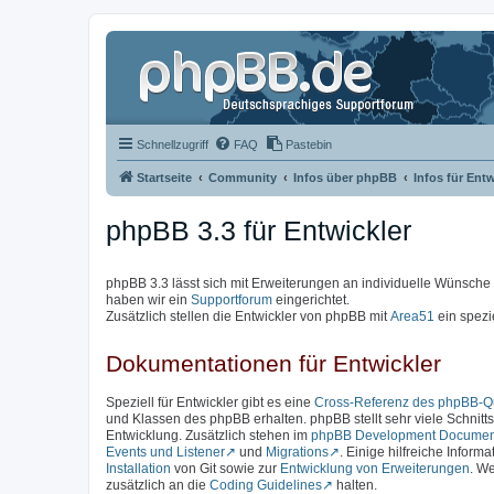
Schnellzugriff
FAQ
Pastebin
Startseite
Community
Infos über phpBB
Infos für Entw
phpBB 3.3 für Entwickler
phpBB 3.3 lässt sich mit Erweiterungen an individuelle Wünsch
haben wir ein
Supportforum
eingerichtet.
Zusätzlich stellen die Entwickler von phpBB mit
Area51
ein spezi
Dokumentationen für Entwickler
Speziell für Entwickler gibt es eine
Cross-Referenz des phpBB-Qu
und Klassen des phpBB erhalten. phpBB stellt sehr viele Schnittst
Entwicklung. Zusätzlich stehen im
phpBB Development Documen
Events und Listener
und
Migrations
. Einige hilfreiche Inform
Installation
von Git sowie zur
Entwicklung von Erweiterungen
. We
zusätzlich an die
Coding Guidelines
halten.