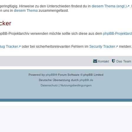
geringfügig. Hinweise zu den Unterschieden findest du in
diesem Thema (engl.)
.
on uns in
diesem Thema
zusammengefasst.
cker
hpBB-Projektarchiv verwenden möchte sollte sich diese aus dem
phpBB-Projektarc
Bug Tracker
oder bei sicherheitsrelevanten Fehlern im
Security Tracker
melden.
Kontakt
Das Team
Powered by
phpBB
® Forum Software © phpBB Limited
Deutsche Übersetzung durch
phpBB.de
Datenschutz
|
Nutzungsbedingungen