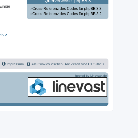
Querverweise: phpBB 3
 Einige
Cross-Referenz des Codes für phpBB 3.3
Cross-Referenz des Codes für phpBB 3.2
hiv
Impressum
Alle Cookies löschen
Alle Zeiten sind
UTC+02:00
hosted by Linevast.de