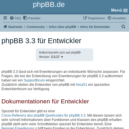
phpBB.de
Menü
FAQ
Pastebin
Registrieren
Anmelden
S
Startseite
Community
Infos über phpBB
Infos für Entwickler
u
phpBB 3.3 für Entwickler
c
h
Artikel bezieht sich auf phpBB-
e
Version:
3.3.17
phpBB 3.3 lässt sich mit Erweiterungen an individuelle Wünsche anpassen. Für
Fragen, die bei der Entwicklung von Erweiterungen für phpBB 3.3 aufkommen
haben wir ein
Supportforum
eingerichtet.
Zusätzlich stellen die Entwickler von phpBB mit
Area51
ein spezielles
Entwicklerforum zur Verfügung.
Dokumentationen für Entwickler
Speziell für Entwickler gibt es eine
Cross-Referenz des phpBB-Quellcodes für phpBB 3.3
. Mit diesen lassen sich
sehr schnell Informationen über Funktionen und Klassen des phpBB erhalten.
phpBB stellt sehr viele Schnittstellen speziell für Entwickler bereit. Eine
Beispiel Erweiterung
hilft beim Einstieg in die Entwicklung. Zusätzlich stehen