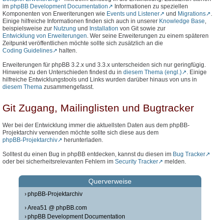
im
phpBB Development Documentation
Informationen zu speziellen
Komponenten von Erweriterungen wie
Events und Listener
und
Migrations
.
Einige hilfreiche Informationen finden sich auch in unserer
Knowledge Base
,
beispielsweise zur
Nutzung
und
Installation
von Git sowie zur
Entwicklung von Erweiterungen
. Wer seine Erweiterungen zu einem späteren
Zeitpunkt veröffentlichen möchte sollte sich zusätzlich an die
Coding Guidelines
halten.
Erweiterungen für phpBB 3.2.x und 3.3.x unterscheiden sich nur geringfügig.
Hinweise zu den Unterschieden findest du in
diesem Thema (engl.)
. Einige
hilfreiche Entwicklungstools und Links wurden darüber hinaus von uns in
diesem Thema
zusammengefasst.
Git Zugang, Mailinglisten und Bugtracker
Wer bei der Entwicklung immer die aktuellsten Daten aus dem phpBB-
Projektarchiv verwenden möchte sollte sich diese aus dem
phpBB-Projektarchiv
herunterladen.
Solltest du einen Bug in phpBB entdecken, kannst du diesen im
Bug Tracker
oder bei sicherheitsrelevanten Fehlern im
Security Tracker
melden.
Querverweise
phpBB-Projektarchiv
Area51 @ phpBB.com
phpBB Development Documentation