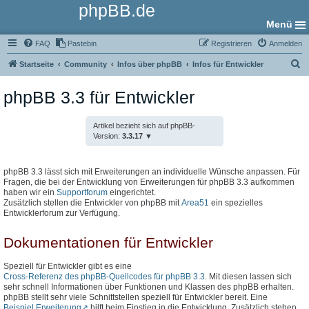
phpBB.de
Menü
FAQ
Pastebin
Registrieren
Anmelden
S
Startseite
Community
Infos über phpBB
Infos für Entwickler
u
phpBB 3.3 für Entwickler
c
h
Artikel bezieht sich auf phpBB-
e
Version:
3.3.17
phpBB 3.3 lässt sich mit Erweiterungen an individuelle Wünsche anpassen. Für
Fragen, die bei der Entwicklung von Erweiterungen für phpBB 3.3 aufkommen
haben wir ein
Supportforum
eingerichtet.
Zusätzlich stellen die Entwickler von phpBB mit
Area51
ein spezielles
Entwicklerforum zur Verfügung.
Dokumentationen für Entwickler
Speziell für Entwickler gibt es eine
Cross-Referenz des phpBB-Quellcodes für phpBB 3.3
. Mit diesen lassen sich
sehr schnell Informationen über Funktionen und Klassen des phpBB erhalten.
phpBB stellt sehr viele Schnittstellen speziell für Entwickler bereit. Eine
Beispiel Erweiterung
hilft beim Einstieg in die Entwicklung. Zusätzlich stehen