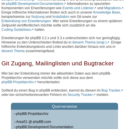
im
phpBB Development Documentation
Informationen zu speziellen
Komponenten von Erweriterungen wie
Events und Listener
und
Migrations
.
Einige hilfreiche Informationen finden sich auch in unserer
Knowledge Base
,
beispielsweise zur
Nutzung
und
Installation
von Git sowie zur
Entwicklung von Erweiterungen
. Wer seine Erweiterungen zu einem späteren
Zeitpunkt veröffentlichen möchte sollte sich zusätzlich an die
Coding Guidelines
halten.
Erweiterungen für phpBB 3.2.x und 3.3.x unterscheiden sich nur geringfügig.
Hinweise zu den Unterschieden findest du in
diesem Thema (engl.)
. Einige
hilfreiche Entwicklungstools und Links wurden darüber hinaus von uns in
diesem Thema
zusammengefasst.
Git Zugang, Mailinglisten und Bugtracker
Wer bei der Entwicklung immer die aktuellsten Daten aus dem phpBB-
Projektarchiv verwenden möchte sollte sich diese aus dem
phpBB-Projektarchiv
herunterladen.
Solltest du einen Bug in phpBB entdecken, kannst du diesen im
Bug Tracker
oder bei sicherheitsrelevanten Fehlern im
Security Tracker
melden.
Querverweise
phpBB-Projektarchiv
Area51 @ phpBB.com
phpBB Development Documentation