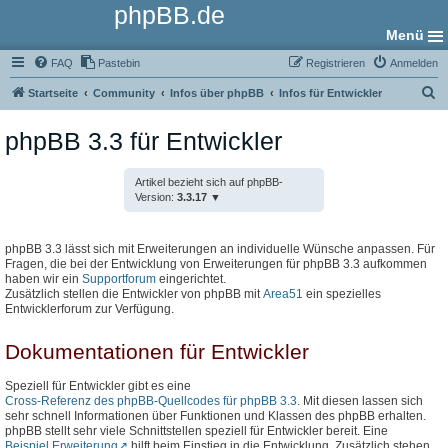
phpBB.de
Menü
FAQ
Pastebin
Registrieren
Anmelden
S
Startseite
Community
Infos über phpBB
Infos für Entwickler
u
phpBB 3.3 für Entwickler
c
h
Artikel bezieht sich auf phpBB-
e
Version:
3.3.17
phpBB 3.3 lässt sich mit Erweiterungen an individuelle Wünsche anpassen. Für
Fragen, die bei der Entwicklung von Erweiterungen für phpBB 3.3 aufkommen
haben wir ein
Supportforum
eingerichtet.
Zusätzlich stellen die Entwickler von phpBB mit
Area51
ein spezielles
Entwicklerforum zur Verfügung.
Dokumentationen für Entwickler
Speziell für Entwickler gibt es eine
Cross-Referenz des phpBB-Quellcodes für phpBB 3.3
. Mit diesen lassen sich
sehr schnell Informationen über Funktionen und Klassen des phpBB erhalten.
phpBB stellt sehr viele Schnittstellen speziell für Entwickler bereit. Eine
Beispiel Erweiterung
hilft beim Einstieg in die Entwicklung. Zusätzlich stehen