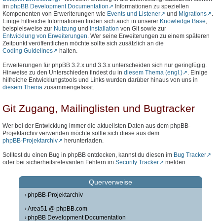
im
phpBB Development Documentation
Informationen zu speziellen
Komponenten von Erweriterungen wie
Events und Listener
und
Migrations
.
Einige hilfreiche Informationen finden sich auch in unserer
Knowledge Base
,
beispielsweise zur
Nutzung
und
Installation
von Git sowie zur
Entwicklung von Erweiterungen
. Wer seine Erweiterungen zu einem späteren
Zeitpunkt veröffentlichen möchte sollte sich zusätzlich an die
Coding Guidelines
halten.
Erweiterungen für phpBB 3.2.x und 3.3.x unterscheiden sich nur geringfügig.
Hinweise zu den Unterschieden findest du in
diesem Thema (engl.)
. Einige
hilfreiche Entwicklungstools und Links wurden darüber hinaus von uns in
diesem Thema
zusammengefasst.
Git Zugang, Mailinglisten und Bugtracker
Wer bei der Entwicklung immer die aktuellsten Daten aus dem phpBB-
Projektarchiv verwenden möchte sollte sich diese aus dem
phpBB-Projektarchiv
herunterladen.
Solltest du einen Bug in phpBB entdecken, kannst du diesen im
Bug Tracker
oder bei sicherheitsrelevanten Fehlern im
Security Tracker
melden.
Querverweise
phpBB-Projektarchiv
Area51 @ phpBB.com
phpBB Development Documentation