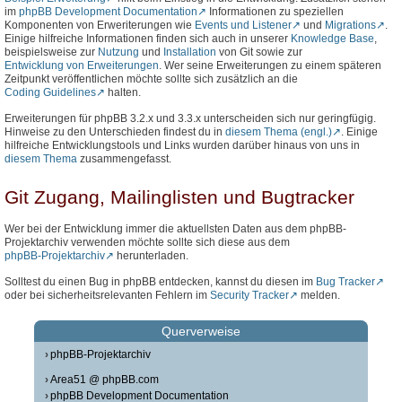
im
phpBB Development Documentation
Informationen zu speziellen
Komponenten von Erweriterungen wie
Events und Listener
und
Migrations
.
Einige hilfreiche Informationen finden sich auch in unserer
Knowledge Base
,
beispielsweise zur
Nutzung
und
Installation
von Git sowie zur
Entwicklung von Erweiterungen
. Wer seine Erweiterungen zu einem späteren
Zeitpunkt veröffentlichen möchte sollte sich zusätzlich an die
Coding Guidelines
halten.
Erweiterungen für phpBB 3.2.x und 3.3.x unterscheiden sich nur geringfügig.
Hinweise zu den Unterschieden findest du in
diesem Thema (engl.)
. Einige
hilfreiche Entwicklungstools und Links wurden darüber hinaus von uns in
diesem Thema
zusammengefasst.
Git Zugang, Mailinglisten und Bugtracker
Wer bei der Entwicklung immer die aktuellsten Daten aus dem phpBB-
Projektarchiv verwenden möchte sollte sich diese aus dem
phpBB-Projektarchiv
herunterladen.
Solltest du einen Bug in phpBB entdecken, kannst du diesen im
Bug Tracker
oder bei sicherheitsrelevanten Fehlern im
Security Tracker
melden.
Querverweise
phpBB-Projektarchiv
Area51 @ phpBB.com
phpBB Development Documentation