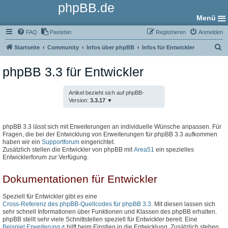
phpBB.de
Menü
FAQ
Pastebin
Registrieren
Anmelden
S
Startseite
Community
Infos über phpBB
Infos für Entwickler
u
phpBB 3.3 für Entwickler
c
h
Artikel bezieht sich auf phpBB-
e
Version:
3.3.17
phpBB 3.3 lässt sich mit Erweiterungen an individuelle Wünsche anpassen. Für
Fragen, die bei der Entwicklung von Erweiterungen für phpBB 3.3 aufkommen
haben wir ein
Supportforum
eingerichtet.
Zusätzlich stellen die Entwickler von phpBB mit
Area51
ein spezielles
Entwicklerforum zur Verfügung.
Dokumentationen für Entwickler
Speziell für Entwickler gibt es eine
Cross-Referenz des phpBB-Quellcodes für phpBB 3.3
. Mit diesen lassen sich
sehr schnell Informationen über Funktionen und Klassen des phpBB erhalten.
phpBB stellt sehr viele Schnittstellen speziell für Entwickler bereit. Eine
Beispiel Erweiterung
hilft beim Einstieg in die Entwicklung. Zusätzlich stehen