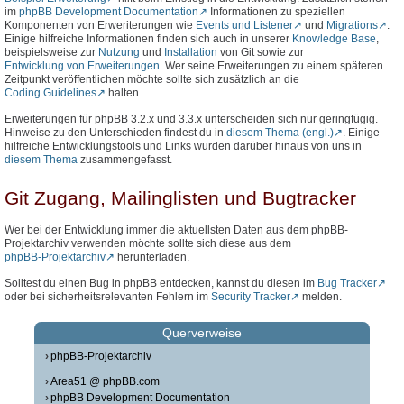
im
phpBB Development Documentation
Informationen zu speziellen
Komponenten von Erweriterungen wie
Events und Listener
und
Migrations
.
Einige hilfreiche Informationen finden sich auch in unserer
Knowledge Base
,
beispielsweise zur
Nutzung
und
Installation
von Git sowie zur
Entwicklung von Erweiterungen
. Wer seine Erweiterungen zu einem späteren
Zeitpunkt veröffentlichen möchte sollte sich zusätzlich an die
Coding Guidelines
halten.
Erweiterungen für phpBB 3.2.x und 3.3.x unterscheiden sich nur geringfügig.
Hinweise zu den Unterschieden findest du in
diesem Thema (engl.)
. Einige
hilfreiche Entwicklungstools und Links wurden darüber hinaus von uns in
diesem Thema
zusammengefasst.
Git Zugang, Mailinglisten und Bugtracker
Wer bei der Entwicklung immer die aktuellsten Daten aus dem phpBB-
Projektarchiv verwenden möchte sollte sich diese aus dem
phpBB-Projektarchiv
herunterladen.
Solltest du einen Bug in phpBB entdecken, kannst du diesen im
Bug Tracker
oder bei sicherheitsrelevanten Fehlern im
Security Tracker
melden.
Querverweise
phpBB-Projektarchiv
Area51 @ phpBB.com
phpBB Development Documentation