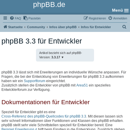
phpBB.de
Menü
FAQ
Pastebin
Registrieren
Anmelden
S
Startseite
Community
Infos über phpBB
Infos für Entwickler
u
phpBB 3.3 für Entwickler
c
h
Artikel bezieht sich auf phpBB-
e
Version:
3.3.17
phpBB 3.3 lässt sich mit Erweiterungen an individuelle Wünsche anpassen. Für
Fragen, die bei der Entwicklung von Erweiterungen für phpBB 3.3 aufkommen
haben wir ein
Supportforum
eingerichtet.
Zusätzlich stellen die Entwickler von phpBB mit
Area51
ein spezielles
Entwicklerforum zur Verfügung.
Dokumentationen für Entwickler
Speziell für Entwickler gibt es eine
Cross-Referenz des phpBB-Quellcodes für phpBB 3.3
. Mit diesen lassen sich
sehr schnell Informationen über Funktionen und Klassen des phpBB erhalten.
phpBB stellt sehr viele Schnittstellen speziell für Entwickler bereit. Eine
Beispiel Erweiterung
hilft beim Einstieg in die Entwicklung. Zusätzlich stehen