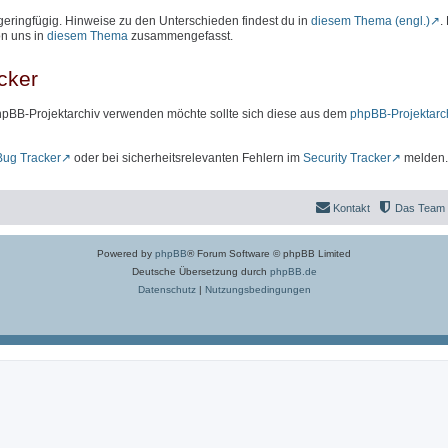
geringfügig. Hinweise zu den Unterschieden findest du in
diesem Thema (engl.)
.
on uns in
diesem Thema
zusammengefasst.
cker
hpBB-Projektarchiv verwenden möchte sollte sich diese aus dem
phpBB-Projektarc
Bug Tracker
oder bei sicherheitsrelevanten Fehlern im
Security Tracker
melden.
Kontakt
Das Team
Powered by
phpBB
® Forum Software © phpBB Limited
Deutsche Übersetzung durch
phpBB.de
Datenschutz
|
Nutzungsbedingungen