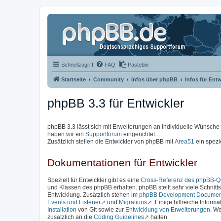
Schnellzugriff
FAQ
Pastebin
Startseite
Community
Infos über phpBB
Infos für Entw
phpBB 3.3 für Entwickler
phpBB 3.3 lässt sich mit Erweiterungen an individuelle Wünsch
haben wir ein
Supportforum
eingerichtet.
Zusätzlich stellen die Entwickler von phpBB mit
Area51
ein spezi
Dokumentationen für Entwickler
Speziell für Entwickler gibt es eine
Cross-Referenz des phpBB-Qu
und Klassen des phpBB erhalten. phpBB stellt sehr viele Schnittst
Entwicklung. Zusätzlich stehen im
phpBB Development Documen
Events und Listener
und
Migrations
. Einige hilfreiche Inform
Installation
von Git sowie zur
Entwicklung von Erweiterungen
. We
zusätzlich an die
Coding Guidelines
halten.