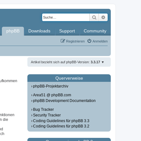
Suche
Erweiterte Such
phpBB
Downloads
Support
Community
Registrieren
Anmelden
Artikel bezieht sich auf phpBB-Version:
3.3.17
Querverweise
 aufkommen
phpBB-Projektarchiv
Area51 @ phpBB.com
phpBB Development Documentation
Bug Tracker
unktionen
Security Tracker
in die
Coding Guidelines für phpBB 3.3
Coding Guidelines für phpBB 3.2
nd
ich