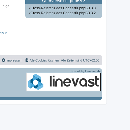
Querverweise: phpBB 3
 Einige
Cross-Referenz des Codes für phpBB 3.3
Cross-Referenz des Codes für phpBB 3.2
hiv
Impressum
Alle Cookies löschen
Alle Zeiten sind
UTC+02:00
hosted by Linevast.de