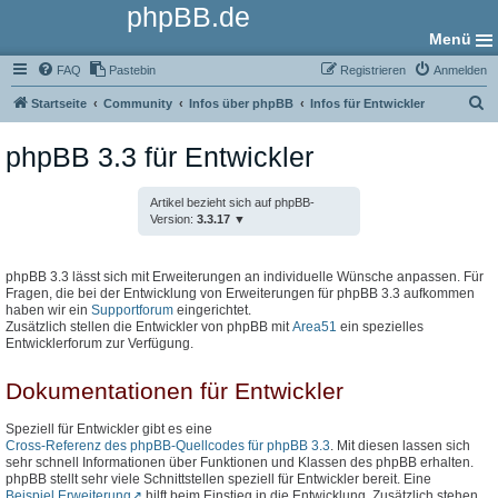
phpBB.de
Menü
FAQ
Pastebin
Registrieren
Anmelden
S
Startseite
Community
Infos über phpBB
Infos für Entwickler
u
phpBB 3.3 für Entwickler
c
h
Artikel bezieht sich auf phpBB-
e
Version:
3.3.17
phpBB 3.3 lässt sich mit Erweiterungen an individuelle Wünsche anpassen. Für
Fragen, die bei der Entwicklung von Erweiterungen für phpBB 3.3 aufkommen
haben wir ein
Supportforum
eingerichtet.
Zusätzlich stellen die Entwickler von phpBB mit
Area51
ein spezielles
Entwicklerforum zur Verfügung.
Dokumentationen für Entwickler
Speziell für Entwickler gibt es eine
Cross-Referenz des phpBB-Quellcodes für phpBB 3.3
. Mit diesen lassen sich
sehr schnell Informationen über Funktionen und Klassen des phpBB erhalten.
phpBB stellt sehr viele Schnittstellen speziell für Entwickler bereit. Eine
Beispiel Erweiterung
hilft beim Einstieg in die Entwicklung. Zusätzlich stehen