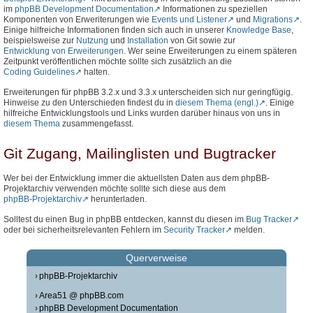
im
phpBB Development Documentation
Informationen zu speziellen
Komponenten von Erweriterungen wie
Events und Listener
und
Migrations
.
Einige hilfreiche Informationen finden sich auch in unserer
Knowledge Base
,
beispielsweise zur
Nutzung
und
Installation
von Git sowie zur
Entwicklung von Erweiterungen
. Wer seine Erweiterungen zu einem späteren
Zeitpunkt veröffentlichen möchte sollte sich zusätzlich an die
Coding Guidelines
halten.
Erweiterungen für phpBB 3.2.x und 3.3.x unterscheiden sich nur geringfügig.
Hinweise zu den Unterschieden findest du in
diesem Thema (engl.)
. Einige
hilfreiche Entwicklungstools und Links wurden darüber hinaus von uns in
diesem Thema
zusammengefasst.
Git Zugang, Mailinglisten und Bugtracker
Wer bei der Entwicklung immer die aktuellsten Daten aus dem phpBB-
Projektarchiv verwenden möchte sollte sich diese aus dem
phpBB-Projektarchiv
herunterladen.
Solltest du einen Bug in phpBB entdecken, kannst du diesen im
Bug Tracker
oder bei sicherheitsrelevanten Fehlern im
Security Tracker
melden.
Querverweise
phpBB-Projektarchiv
Area51 @ phpBB.com
phpBB Development Documentation