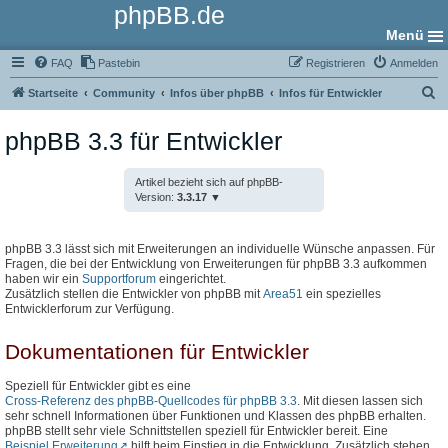
phpBB.de
Menü
FAQ
Pastebin
Registrieren
Anmelden
S
Startseite
Community
Infos über phpBB
Infos für Entwickler
u
phpBB 3.3 für Entwickler
c
h
Artikel bezieht sich auf phpBB-
e
Version:
3.3.17
phpBB 3.3 lässt sich mit Erweiterungen an individuelle Wünsche anpassen. Für
Fragen, die bei der Entwicklung von Erweiterungen für phpBB 3.3 aufkommen
haben wir ein
Supportforum
eingerichtet.
Zusätzlich stellen die Entwickler von phpBB mit
Area51
ein spezielles
Entwicklerforum zur Verfügung.
Dokumentationen für Entwickler
Speziell für Entwickler gibt es eine
Cross-Referenz des phpBB-Quellcodes für phpBB 3.3
. Mit diesen lassen sich
sehr schnell Informationen über Funktionen und Klassen des phpBB erhalten.
phpBB stellt sehr viele Schnittstellen speziell für Entwickler bereit. Eine
Beispiel Erweiterung
hilft beim Einstieg in die Entwicklung. Zusätzlich stehen