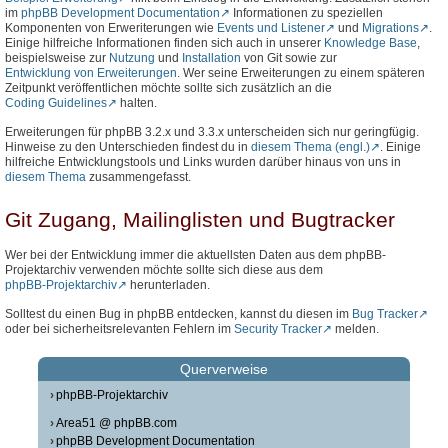
im
phpBB Development Documentation
Informationen zu speziellen
Komponenten von Erweriterungen wie
Events und Listener
und
Migrations
.
Einige hilfreiche Informationen finden sich auch in unserer
Knowledge Base
,
beispielsweise zur
Nutzung
und
Installation
von Git sowie zur
Entwicklung von Erweiterungen
. Wer seine Erweiterungen zu einem späteren
Zeitpunkt veröffentlichen möchte sollte sich zusätzlich an die
Coding Guidelines
halten.
Erweiterungen für phpBB 3.2.x und 3.3.x unterscheiden sich nur geringfügig.
Hinweise zu den Unterschieden findest du in
diesem Thema (engl.)
. Einige
hilfreiche Entwicklungstools und Links wurden darüber hinaus von uns in
diesem Thema
zusammengefasst.
Git Zugang, Mailinglisten und Bugtracker
Wer bei der Entwicklung immer die aktuellsten Daten aus dem phpBB-
Projektarchiv verwenden möchte sollte sich diese aus dem
phpBB-Projektarchiv
herunterladen.
Solltest du einen Bug in phpBB entdecken, kannst du diesen im
Bug Tracker
oder bei sicherheitsrelevanten Fehlern im
Security Tracker
melden.
Querverweise
phpBB-Projektarchiv
Area51 @ phpBB.com
phpBB Development Documentation