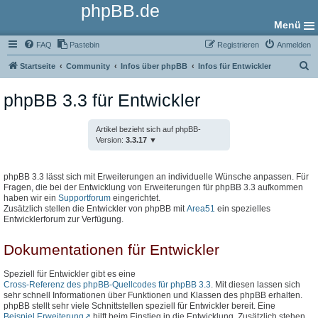
phpBB.de
Menü
FAQ
Pastebin
Registrieren
Anmelden
S
Startseite
Community
Infos über phpBB
Infos für Entwickler
u
phpBB 3.3 für Entwickler
c
h
Artikel bezieht sich auf phpBB-
e
Version:
3.3.17
phpBB 3.3 lässt sich mit Erweiterungen an individuelle Wünsche anpassen. Für
Fragen, die bei der Entwicklung von Erweiterungen für phpBB 3.3 aufkommen
haben wir ein
Supportforum
eingerichtet.
Zusätzlich stellen die Entwickler von phpBB mit
Area51
ein spezielles
Entwicklerforum zur Verfügung.
Dokumentationen für Entwickler
Speziell für Entwickler gibt es eine
Cross-Referenz des phpBB-Quellcodes für phpBB 3.3
. Mit diesen lassen sich
sehr schnell Informationen über Funktionen und Klassen des phpBB erhalten.
phpBB stellt sehr viele Schnittstellen speziell für Entwickler bereit. Eine
Beispiel Erweiterung
hilft beim Einstieg in die Entwicklung. Zusätzlich stehen