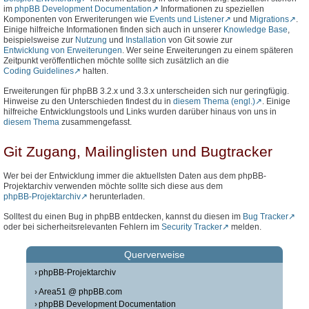
im
phpBB Development Documentation
Informationen zu speziellen
Komponenten von Erweriterungen wie
Events und Listener
und
Migrations
.
Einige hilfreiche Informationen finden sich auch in unserer
Knowledge Base
,
beispielsweise zur
Nutzung
und
Installation
von Git sowie zur
Entwicklung von Erweiterungen
. Wer seine Erweiterungen zu einem späteren
Zeitpunkt veröffentlichen möchte sollte sich zusätzlich an die
Coding Guidelines
halten.
Erweiterungen für phpBB 3.2.x und 3.3.x unterscheiden sich nur geringfügig.
Hinweise zu den Unterschieden findest du in
diesem Thema (engl.)
. Einige
hilfreiche Entwicklungstools und Links wurden darüber hinaus von uns in
diesem Thema
zusammengefasst.
Git Zugang, Mailinglisten und Bugtracker
Wer bei der Entwicklung immer die aktuellsten Daten aus dem phpBB-
Projektarchiv verwenden möchte sollte sich diese aus dem
phpBB-Projektarchiv
herunterladen.
Solltest du einen Bug in phpBB entdecken, kannst du diesen im
Bug Tracker
oder bei sicherheitsrelevanten Fehlern im
Security Tracker
melden.
Querverweise
phpBB-Projektarchiv
Area51 @ phpBB.com
phpBB Development Documentation