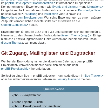
im
phpBB Development Documentation
Informationen zu speziellen
Komponenten von Erweriterungen wie
Events und Listener
und
Migrations
.
Einige hilfreiche Informationen finden sich auch in unserer
Knowledge Base
,
beispielsweise zur
Nutzung
und
Installation
von Git sowie zur
Entwicklung von Erweiterungen
. Wer seine Erweiterungen zu einem späteren
Zeitpunkt veröffentlichen möchte sollte sich zusätzlich an die
Coding Guidelines
halten.
Erweiterungen für phpBB 3.2.x und 3.3.x unterscheiden sich nur geringfügig.
Hinweise zu den Unterschieden findest du in
diesem Thema (engl.)
. Einige
hilfreiche Entwicklungstools und Links wurden darüber hinaus von uns in
diesem Thema
zusammengefasst.
Git Zugang, Mailinglisten und Bugtracker
Wer bei der Entwicklung immer die aktuellsten Daten aus dem phpBB-
Projektarchiv verwenden möchte sollte sich diese aus dem
phpBB-Projektarchiv
herunterladen.
Solltest du einen Bug in phpBB entdecken, kannst du diesen im
Bug Tracker
oder bei sicherheitsrelevanten Fehlern im
Security Tracker
melden.
Querverweise
phpBB-Projektarchiv
Area51 @ phpBB.com
phpBB Development Documentation