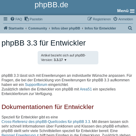
phpBB.de
Menü
FAQ
Pastebin
Registrieren
Anmelden
S
Startseite
Community
Infos über phpBB
Infos für Entwickler
u
phpBB 3.3 für Entwickler
c
h
Artikel bezieht sich auf phpBB-
e
Version:
3.3.17
phpBB 3.3 lässt sich mit Erweiterungen an individuelle Wünsche anpassen. Für
Fragen, die bei der Entwicklung von Erweiterungen für phpBB 3.3 aufkommen
haben wir ein
Supportforum
eingerichtet.
Zusätzlich stellen die Entwickler von phpBB mit
Area51
ein spezielles
Entwicklerforum zur Verfügung.
Dokumentationen für Entwickler
Speziell für Entwickler gibt es eine
Cross-Referenz des phpBB-Quellcodes für phpBB 3.3
. Mit diesen lassen sich
sehr schnell Informationen über Funktionen und Klassen des phpBB erhalten.
phpBB stellt sehr viele Schnittstellen speziell für Entwickler bereit. Eine
Beispiel Erweiterung
hilft beim Einstieg in die Entwicklung. Zusätzlich stehen