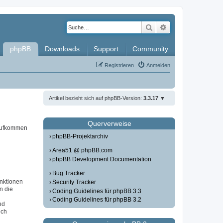
Suche
Erweiterte Such
phpBB
Downloads
Support
Community
Registrieren
Anmelden
Artikel bezieht sich auf phpBB-Version:
3.3.17
Querverweise
 aufkommen
phpBB-Projektarchiv
Area51 @ phpBB.com
phpBB Development Documentation
Bug Tracker
unktionen
Security Tracker
in die
Coding Guidelines für phpBB 3.3
Coding Guidelines für phpBB 3.2
nd
ich