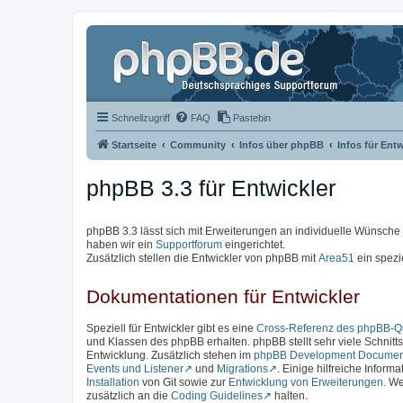
Schnellzugriff
FAQ
Pastebin
Startseite
Community
Infos über phpBB
Infos für Entw
phpBB 3.3 für Entwickler
phpBB 3.3 lässt sich mit Erweiterungen an individuelle Wünsch
haben wir ein
Supportforum
eingerichtet.
Zusätzlich stellen die Entwickler von phpBB mit
Area51
ein spezi
Dokumentationen für Entwickler
Speziell für Entwickler gibt es eine
Cross-Referenz des phpBB-Qu
und Klassen des phpBB erhalten. phpBB stellt sehr viele Schnittst
Entwicklung. Zusätzlich stehen im
phpBB Development Documen
Events und Listener
und
Migrations
. Einige hilfreiche Inform
Installation
von Git sowie zur
Entwicklung von Erweiterungen
. We
zusätzlich an die
Coding Guidelines
halten.