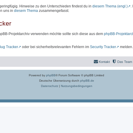
geringfügig. Hinweise zu den Unterschieden findest du in
diesem Thema (engl.)
.
on uns in
diesem Thema
zusammengefasst.
cker
hpBB-Projektarchiv verwenden möchte sollte sich diese aus dem
phpBB-Projektarc
Bug Tracker
oder bei sicherheitsrelevanten Fehlern im
Security Tracker
melden.
Kontakt
Das Team
Powered by
phpBB
® Forum Software © phpBB Limited
Deutsche Übersetzung durch
phpBB.de
Datenschutz
|
Nutzungsbedingungen