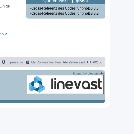
Querverweise: phpBB 3
 Einige
Cross-Referenz des Codes für phpBB 3.3
Cross-Referenz des Codes für phpBB 3.2
hiv
Impressum
Alle Cookies löschen
Alle Zeiten sind
UTC+02:00
hosted by Linevast.de