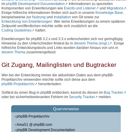
im
phpBB Development Documentation
Informationen zu speziellen
Komponenten von Erweriterungen wie
Events und Listener
und
Migrations
.
Einige hilfreiche Informationen finden sich auch in unserer
Knowledge Base
,
beispielsweise zur
Nutzung
und
Installation
von Git sowie zur
Entwicklung von Erweiterungen
. Wer seine Erweiterungen zu einem späteren
Zeitpunkt veröffentlichen möchte sollte sich zusätzlich an die
Coding Guidelines
halten.
Erweiterungen für phpBB 3.2.x und 3.3.x unterscheiden sich nur geringfügig.
Hinweise zu den Unterschieden findest du in
diesem Thema (engl.)
. Einige
hilfreiche Entwicklungstools und Links wurden darüber hinaus von uns in
diesem Thema
zusammengefasst.
Git Zugang, Mailinglisten und Bugtracker
Wer bei der Entwicklung immer die aktuellsten Daten aus dem phpBB-
Projektarchiv verwenden möchte sollte sich diese aus dem
phpBB-Projektarchiv
herunterladen.
Solltest du einen Bug in phpBB entdecken, kannst du diesen im
Bug Tracker
oder bei sicherheitsrelevanten Fehlern im
Security Tracker
melden.
Querverweise
phpBB-Projektarchiv
Area51 @ phpBB.com
phpBB Development Documentation