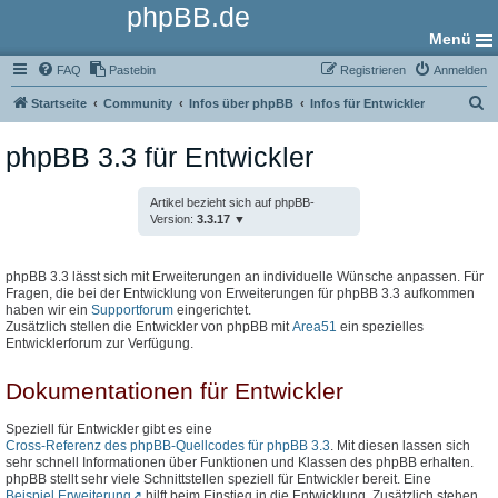
phpBB.de
Menü
FAQ
Pastebin
Registrieren
Anmelden
S
Startseite
Community
Infos über phpBB
Infos für Entwickler
u
phpBB 3.3 für Entwickler
c
h
Artikel bezieht sich auf phpBB-
e
Version:
3.3.17
phpBB 3.3 lässt sich mit Erweiterungen an individuelle Wünsche anpassen. Für
Fragen, die bei der Entwicklung von Erweiterungen für phpBB 3.3 aufkommen
haben wir ein
Supportforum
eingerichtet.
Zusätzlich stellen die Entwickler von phpBB mit
Area51
ein spezielles
Entwicklerforum zur Verfügung.
Dokumentationen für Entwickler
Speziell für Entwickler gibt es eine
Cross-Referenz des phpBB-Quellcodes für phpBB 3.3
. Mit diesen lassen sich
sehr schnell Informationen über Funktionen und Klassen des phpBB erhalten.
phpBB stellt sehr viele Schnittstellen speziell für Entwickler bereit. Eine
Beispiel Erweiterung
hilft beim Einstieg in die Entwicklung. Zusätzlich stehen