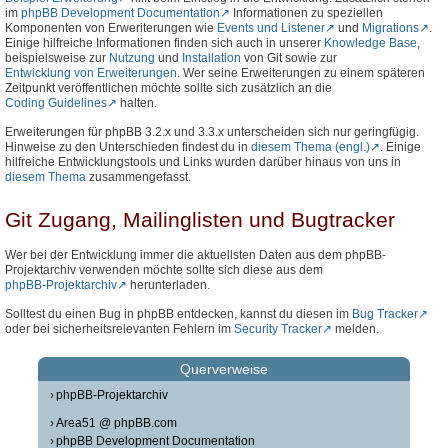
im
phpBB Development Documentation
Informationen zu speziellen
Komponenten von Erweriterungen wie
Events und Listener
und
Migrations
.
Einige hilfreiche Informationen finden sich auch in unserer
Knowledge Base
,
beispielsweise zur
Nutzung
und
Installation
von Git sowie zur
Entwicklung von Erweiterungen
. Wer seine Erweiterungen zu einem späteren
Zeitpunkt veröffentlichen möchte sollte sich zusätzlich an die
Coding Guidelines
halten.
Erweiterungen für phpBB 3.2.x und 3.3.x unterscheiden sich nur geringfügig.
Hinweise zu den Unterschieden findest du in
diesem Thema (engl.)
. Einige
hilfreiche Entwicklungstools und Links wurden darüber hinaus von uns in
diesem Thema
zusammengefasst.
Git Zugang, Mailinglisten und Bugtracker
Wer bei der Entwicklung immer die aktuellsten Daten aus dem phpBB-
Projektarchiv verwenden möchte sollte sich diese aus dem
phpBB-Projektarchiv
herunterladen.
Solltest du einen Bug in phpBB entdecken, kannst du diesen im
Bug Tracker
oder bei sicherheitsrelevanten Fehlern im
Security Tracker
melden.
Querverweise
phpBB-Projektarchiv
Area51 @ phpBB.com
phpBB Development Documentation