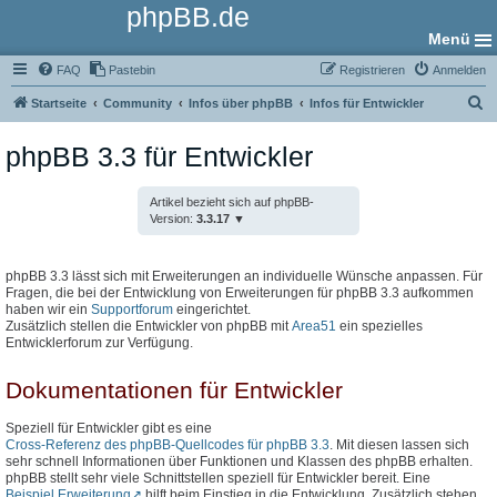
phpBB.de
Menü
FAQ
Pastebin
Registrieren
Anmelden
S
Startseite
Community
Infos über phpBB
Infos für Entwickler
u
phpBB 3.3 für Entwickler
c
h
Artikel bezieht sich auf phpBB-
e
Version:
3.3.17
phpBB 3.3 lässt sich mit Erweiterungen an individuelle Wünsche anpassen. Für
Fragen, die bei der Entwicklung von Erweiterungen für phpBB 3.3 aufkommen
haben wir ein
Supportforum
eingerichtet.
Zusätzlich stellen die Entwickler von phpBB mit
Area51
ein spezielles
Entwicklerforum zur Verfügung.
Dokumentationen für Entwickler
Speziell für Entwickler gibt es eine
Cross-Referenz des phpBB-Quellcodes für phpBB 3.3
. Mit diesen lassen sich
sehr schnell Informationen über Funktionen und Klassen des phpBB erhalten.
phpBB stellt sehr viele Schnittstellen speziell für Entwickler bereit. Eine
Beispiel Erweiterung
hilft beim Einstieg in die Entwicklung. Zusätzlich stehen