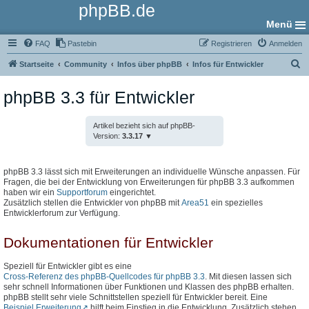
phpBB.de
Menü
FAQ
Pastebin
Registrieren
Anmelden
S
Startseite
Community
Infos über phpBB
Infos für Entwickler
u
phpBB 3.3 für Entwickler
c
h
Artikel bezieht sich auf phpBB-
e
Version:
3.3.17
phpBB 3.3 lässt sich mit Erweiterungen an individuelle Wünsche anpassen. Für
Fragen, die bei der Entwicklung von Erweiterungen für phpBB 3.3 aufkommen
haben wir ein
Supportforum
eingerichtet.
Zusätzlich stellen die Entwickler von phpBB mit
Area51
ein spezielles
Entwicklerforum zur Verfügung.
Dokumentationen für Entwickler
Speziell für Entwickler gibt es eine
Cross-Referenz des phpBB-Quellcodes für phpBB 3.3
. Mit diesen lassen sich
sehr schnell Informationen über Funktionen und Klassen des phpBB erhalten.
phpBB stellt sehr viele Schnittstellen speziell für Entwickler bereit. Eine
Beispiel Erweiterung
hilft beim Einstieg in die Entwicklung. Zusätzlich stehen