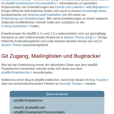
im
phpBB Development Documentation
Informationen zu speziellen
Komponenten von Erweriterungen wie
Events und Listener
und
Migrations
.
Einige hilfreiche Informationen finden sich auch in unserer
Knowledge Base
,
beispielsweise zur
Nutzung
und
Installation
von Git sowie zur
Entwicklung von Erweiterungen
. Wer seine Erweiterungen zu einem späteren
Zeitpunkt veröffentlichen möchte sollte sich zusätzlich an die
Coding Guidelines
halten.
Erweiterungen für phpBB 3.2.x und 3.3.x unterscheiden sich nur geringfügig.
Hinweise zu den Unterschieden findest du in
diesem Thema (engl.)
. Einige
hilfreiche Entwicklungstools und Links wurden darüber hinaus von uns in
diesem Thema
zusammengefasst.
Git Zugang, Mailinglisten und Bugtracker
Wer bei der Entwicklung immer die aktuellsten Daten aus dem phpBB-
Projektarchiv verwenden möchte sollte sich diese aus dem
phpBB-Projektarchiv
herunterladen.
Solltest du einen Bug in phpBB entdecken, kannst du diesen im
Bug Tracker
oder bei sicherheitsrelevanten Fehlern im
Security Tracker
melden.
Querverweise
phpBB-Projektarchiv
Area51 @ phpBB.com
phpBB Development Documentation