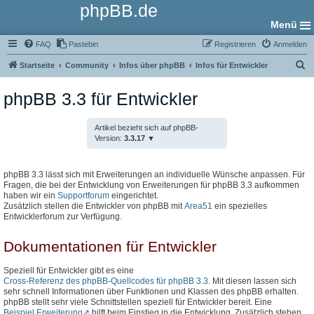
phpBB.de
Menü
FAQ
Pastebin
Registrieren
Anmelden
S
Startseite
Community
Infos über phpBB
Infos für Entwickler
u
phpBB 3.3 für Entwickler
c
h
Artikel bezieht sich auf phpBB-
e
Version:
3.3.17
phpBB 3.3 lässt sich mit Erweiterungen an individuelle Wünsche anpassen. Für
Fragen, die bei der Entwicklung von Erweiterungen für phpBB 3.3 aufkommen
haben wir ein
Supportforum
eingerichtet.
Zusätzlich stellen die Entwickler von phpBB mit
Area51
ein spezielles
Entwicklerforum zur Verfügung.
Dokumentationen für Entwickler
Speziell für Entwickler gibt es eine
Cross-Referenz des phpBB-Quellcodes für phpBB 3.3
. Mit diesen lassen sich
sehr schnell Informationen über Funktionen und Klassen des phpBB erhalten.
phpBB stellt sehr viele Schnittstellen speziell für Entwickler bereit. Eine
Beispiel Erweiterung
hilft beim Einstieg in die Entwicklung. Zusätzlich stehen