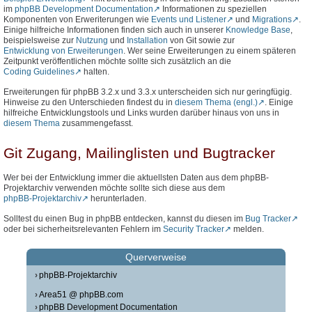
im
phpBB Development Documentation
Informationen zu speziellen
Komponenten von Erweriterungen wie
Events und Listener
und
Migrations
.
Einige hilfreiche Informationen finden sich auch in unserer
Knowledge Base
,
beispielsweise zur
Nutzung
und
Installation
von Git sowie zur
Entwicklung von Erweiterungen
. Wer seine Erweiterungen zu einem späteren
Zeitpunkt veröffentlichen möchte sollte sich zusätzlich an die
Coding Guidelines
halten.
Erweiterungen für phpBB 3.2.x und 3.3.x unterscheiden sich nur geringfügig.
Hinweise zu den Unterschieden findest du in
diesem Thema (engl.)
. Einige
hilfreiche Entwicklungstools und Links wurden darüber hinaus von uns in
diesem Thema
zusammengefasst.
Git Zugang, Mailinglisten und Bugtracker
Wer bei der Entwicklung immer die aktuellsten Daten aus dem phpBB-
Projektarchiv verwenden möchte sollte sich diese aus dem
phpBB-Projektarchiv
herunterladen.
Solltest du einen Bug in phpBB entdecken, kannst du diesen im
Bug Tracker
oder bei sicherheitsrelevanten Fehlern im
Security Tracker
melden.
Querverweise
phpBB-Projektarchiv
Area51 @ phpBB.com
phpBB Development Documentation