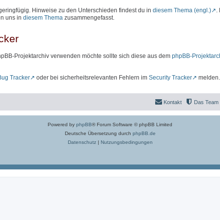
geringfügig. Hinweise zu den Unterschieden findest du in
diesem Thema (engl.)
.
on uns in
diesem Thema
zusammengefasst.
cker
hpBB-Projektarchiv verwenden möchte sollte sich diese aus dem
phpBB-Projektarc
Bug Tracker
oder bei sicherheitsrelevanten Fehlern im
Security Tracker
melden.
Kontakt
Das Team
Powered by
phpBB
® Forum Software © phpBB Limited
Deutsche Übersetzung durch
phpBB.de
Datenschutz
|
Nutzungsbedingungen