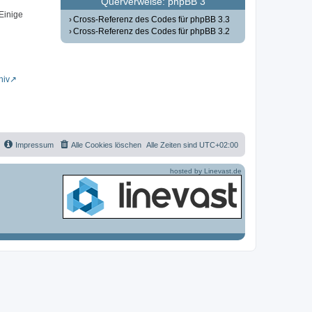
Querverweise: phpBB 3
 Einige
Cross-Referenz des Codes für phpBB 3.3
Cross-Referenz des Codes für phpBB 3.2
hiv
Impressum
Alle Cookies löschen
Alle Zeiten sind
UTC+02:00
hosted by Linevast.de