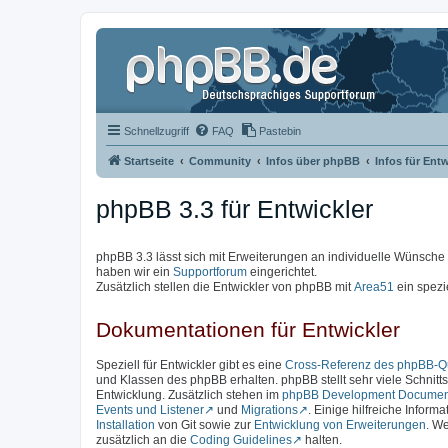
Schnellzugriff
FAQ
Pastebin
Startseite
Community
Infos über phpBB
Infos für Entw
phpBB 3.3 für Entwickler
phpBB 3.3 lässt sich mit Erweiterungen an individuelle Wünsch
haben wir ein
Supportforum
eingerichtet.
Zusätzlich stellen die Entwickler von phpBB mit
Area51
ein spezi
Dokumentationen für Entwickler
Speziell für Entwickler gibt es eine
Cross-Referenz des phpBB-Qu
und Klassen des phpBB erhalten. phpBB stellt sehr viele Schnittst
Entwicklung. Zusätzlich stehen im
phpBB Development Documen
Events und Listener
und
Migrations
. Einige hilfreiche Inform
Installation
von Git sowie zur
Entwicklung von Erweiterungen
. We
zusätzlich an die
Coding Guidelines
halten.