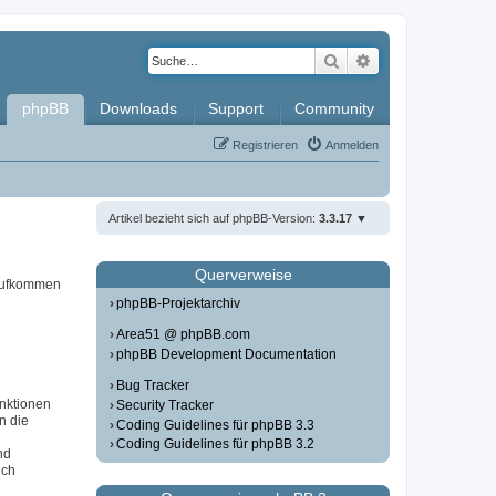
Suche
Erweiterte Such
phpBB
Downloads
Support
Community
Registrieren
Anmelden
Artikel bezieht sich auf phpBB-Version:
3.3.17
Querverweise
 aufkommen
phpBB-Projektarchiv
Area51 @ phpBB.com
phpBB Development Documentation
Bug Tracker
unktionen
Security Tracker
in die
Coding Guidelines für phpBB 3.3
Coding Guidelines für phpBB 3.2
nd
ich