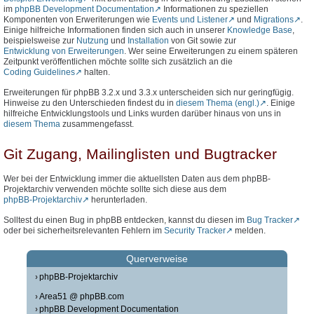
im
phpBB Development Documentation
Informationen zu speziellen
Komponenten von Erweriterungen wie
Events und Listener
und
Migrations
.
Einige hilfreiche Informationen finden sich auch in unserer
Knowledge Base
,
beispielsweise zur
Nutzung
und
Installation
von Git sowie zur
Entwicklung von Erweiterungen
. Wer seine Erweiterungen zu einem späteren
Zeitpunkt veröffentlichen möchte sollte sich zusätzlich an die
Coding Guidelines
halten.
Erweiterungen für phpBB 3.2.x und 3.3.x unterscheiden sich nur geringfügig.
Hinweise zu den Unterschieden findest du in
diesem Thema (engl.)
. Einige
hilfreiche Entwicklungstools und Links wurden darüber hinaus von uns in
diesem Thema
zusammengefasst.
Git Zugang, Mailinglisten und Bugtracker
Wer bei der Entwicklung immer die aktuellsten Daten aus dem phpBB-
Projektarchiv verwenden möchte sollte sich diese aus dem
phpBB-Projektarchiv
herunterladen.
Solltest du einen Bug in phpBB entdecken, kannst du diesen im
Bug Tracker
oder bei sicherheitsrelevanten Fehlern im
Security Tracker
melden.
Querverweise
phpBB-Projektarchiv
Area51 @ phpBB.com
phpBB Development Documentation