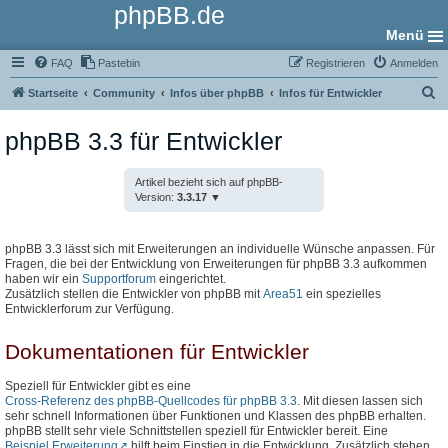
phpBB.de
Menü
FAQ
Pastebin
Registrieren
Anmelden
S
Startseite
Community
Infos über phpBB
Infos für Entwickler
u
phpBB 3.3 für Entwickler
c
h
Artikel bezieht sich auf phpBB-
e
Version:
3.3.17
phpBB 3.3 lässt sich mit Erweiterungen an individuelle Wünsche anpassen. Für
Fragen, die bei der Entwicklung von Erweiterungen für phpBB 3.3 aufkommen
haben wir ein
Supportforum
eingerichtet.
Zusätzlich stellen die Entwickler von phpBB mit
Area51
ein spezielles
Entwicklerforum zur Verfügung.
Dokumentationen für Entwickler
Speziell für Entwickler gibt es eine
Cross-Referenz des phpBB-Quellcodes für phpBB 3.3
. Mit diesen lassen sich
sehr schnell Informationen über Funktionen und Klassen des phpBB erhalten.
phpBB stellt sehr viele Schnittstellen speziell für Entwickler bereit. Eine
Beispiel Erweiterung
hilft beim Einstieg in die Entwicklung. Zusätzlich stehen