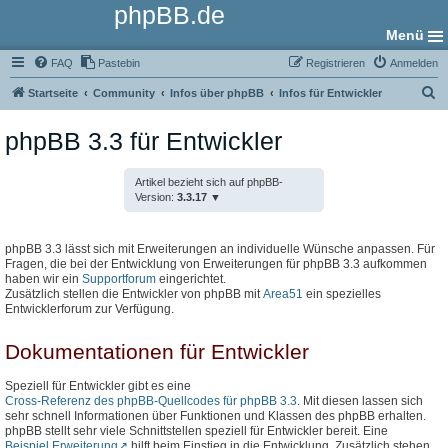
phpBB.de
Menü
FAQ
Pastebin
Registrieren
Anmelden
S
Startseite
Community
Infos über phpBB
Infos für Entwickler
u
phpBB 3.3 für Entwickler
c
h
Artikel bezieht sich auf phpBB-
e
Version:
3.3.17
phpBB 3.3 lässt sich mit Erweiterungen an individuelle Wünsche anpassen. Für
Fragen, die bei der Entwicklung von Erweiterungen für phpBB 3.3 aufkommen
haben wir ein
Supportforum
eingerichtet.
Zusätzlich stellen die Entwickler von phpBB mit
Area51
ein spezielles
Entwicklerforum zur Verfügung.
Dokumentationen für Entwickler
Speziell für Entwickler gibt es eine
Cross-Referenz des phpBB-Quellcodes für phpBB 3.3
. Mit diesen lassen sich
sehr schnell Informationen über Funktionen und Klassen des phpBB erhalten.
phpBB stellt sehr viele Schnittstellen speziell für Entwickler bereit. Eine
Beispiel Erweiterung
hilft beim Einstieg in die Entwicklung. Zusätzlich stehen