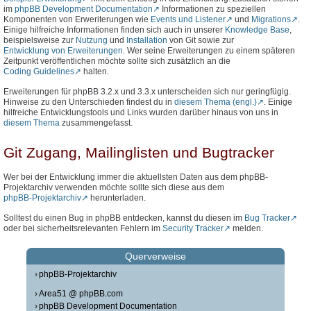
im
phpBB Development Documentation
Informationen zu speziellen
Komponenten von Erweriterungen wie
Events und Listener
und
Migrations
.
Einige hilfreiche Informationen finden sich auch in unserer
Knowledge Base
,
beispielsweise zur
Nutzung
und
Installation
von Git sowie zur
Entwicklung von Erweiterungen
. Wer seine Erweiterungen zu einem späteren
Zeitpunkt veröffentlichen möchte sollte sich zusätzlich an die
Coding Guidelines
halten.
Erweiterungen für phpBB 3.2.x und 3.3.x unterscheiden sich nur geringfügig.
Hinweise zu den Unterschieden findest du in
diesem Thema (engl.)
. Einige
hilfreiche Entwicklungstools und Links wurden darüber hinaus von uns in
diesem Thema
zusammengefasst.
Git Zugang, Mailinglisten und Bugtracker
Wer bei der Entwicklung immer die aktuellsten Daten aus dem phpBB-
Projektarchiv verwenden möchte sollte sich diese aus dem
phpBB-Projektarchiv
herunterladen.
Solltest du einen Bug in phpBB entdecken, kannst du diesen im
Bug Tracker
oder bei sicherheitsrelevanten Fehlern im
Security Tracker
melden.
Querverweise
phpBB-Projektarchiv
Area51 @ phpBB.com
phpBB Development Documentation