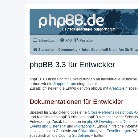
Schnellzugriff
FAQ
Pastebin
Startseite
Community
Infos über phpBB
Infos für Entw
phpBB 3.3 für Entwickler
phpBB 3.3 lässt sich mit Erweiterungen an individuelle Wünsch
haben wir ein
Supportforum
eingerichtet.
Zusätzlich stellen die Entwickler von phpBB mit
Area51
ein spezi
Dokumentationen für Entwickler
Speziell für Entwickler gibt es eine
Cross-Referenz des phpBB-Qu
und Klassen des phpBB erhalten. phpBB stellt sehr viele Schnittst
Entwicklung. Zusätzlich stehen im
phpBB Development Documen
Events und Listener
und
Migrations
. Einige hilfreiche Inform
Installation
von Git sowie zur
Entwicklung von Erweiterungen
. We
zusätzlich an die
Coding Guidelines
halten.