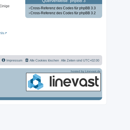
Querverweise: phpBB 3
 Einige
Cross-Referenz des Codes für phpBB 3.3
Cross-Referenz des Codes für phpBB 3.2
hiv
Impressum
Alle Cookies löschen
Alle Zeiten sind
UTC+02:00
hosted by Linevast.de