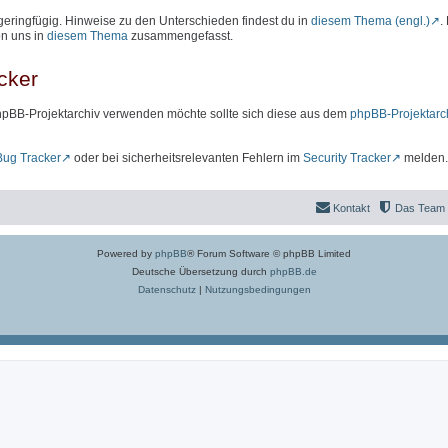
geringfügig. Hinweise zu den Unterschieden findest du in
diesem Thema (engl.)
.
on uns in
diesem Thema
zusammengefasst.
cker
hpBB-Projektarchiv verwenden möchte sollte sich diese aus dem
phpBB-Projektarc
Bug Tracker
oder bei sicherheitsrelevanten Fehlern im
Security Tracker
melden.
Kontakt
Das Team
Powered by
phpBB
® Forum Software © phpBB Limited
Deutsche Übersetzung durch
phpBB.de
Datenschutz
|
Nutzungsbedingungen