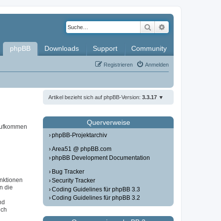
Suche
Erweiterte Such
phpBB
Downloads
Support
Community
Registrieren
Anmelden
Artikel bezieht sich auf phpBB-Version:
3.3.17
Querverweise
 aufkommen
phpBB-Projektarchiv
Area51 @ phpBB.com
phpBB Development Documentation
Bug Tracker
unktionen
Security Tracker
in die
Coding Guidelines für phpBB 3.3
Coding Guidelines für phpBB 3.2
nd
ich