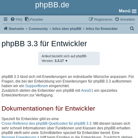
phpBB.de
Menü
FAQ
Pastebin
Registrieren
Anmelden
S
Startseite
Community
Infos über phpBB
Infos für Entwickler
u
phpBB 3.3 für Entwickler
c
h
Artikel bezieht sich auf phpBB-
e
Version:
3.3.17
phpBB 3.3 lässt sich mit Erweiterungen an individuelle Wünsche anpassen. Für
Fragen, die bei der Entwicklung von Erweiterungen für phpBB 3.3 aufkommen
haben wir ein
Supportforum
eingerichtet.
Zusätzlich stellen die Entwickler von phpBB mit
Area51
ein spezielles
Entwicklerforum zur Verfügung.
Dokumentationen für Entwickler
Speziell für Entwickler gibt es eine
Cross-Referenz des phpBB-Quellcodes für phpBB 3.3
. Mit diesen lassen sich
sehr schnell Informationen über Funktionen und Klassen des phpBB erhalten.
phpBB stellt sehr viele Schnittstellen speziell für Entwickler bereit. Eine
Beispiel Erweiterung
hilft beim Einstieg in die Entwicklung. Zusätzlich stehen