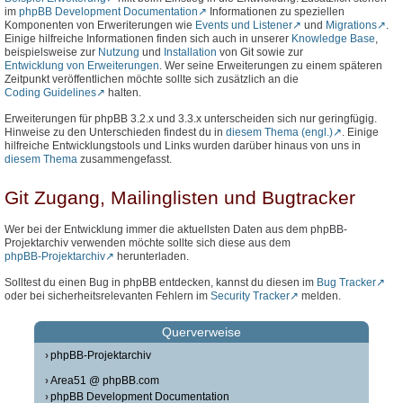
im
phpBB Development Documentation
Informationen zu speziellen
Komponenten von Erweriterungen wie
Events und Listener
und
Migrations
.
Einige hilfreiche Informationen finden sich auch in unserer
Knowledge Base
,
beispielsweise zur
Nutzung
und
Installation
von Git sowie zur
Entwicklung von Erweiterungen
. Wer seine Erweiterungen zu einem späteren
Zeitpunkt veröffentlichen möchte sollte sich zusätzlich an die
Coding Guidelines
halten.
Erweiterungen für phpBB 3.2.x und 3.3.x unterscheiden sich nur geringfügig.
Hinweise zu den Unterschieden findest du in
diesem Thema (engl.)
. Einige
hilfreiche Entwicklungstools und Links wurden darüber hinaus von uns in
diesem Thema
zusammengefasst.
Git Zugang, Mailinglisten und Bugtracker
Wer bei der Entwicklung immer die aktuellsten Daten aus dem phpBB-
Projektarchiv verwenden möchte sollte sich diese aus dem
phpBB-Projektarchiv
herunterladen.
Solltest du einen Bug in phpBB entdecken, kannst du diesen im
Bug Tracker
oder bei sicherheitsrelevanten Fehlern im
Security Tracker
melden.
Querverweise
phpBB-Projektarchiv
Area51 @ phpBB.com
phpBB Development Documentation