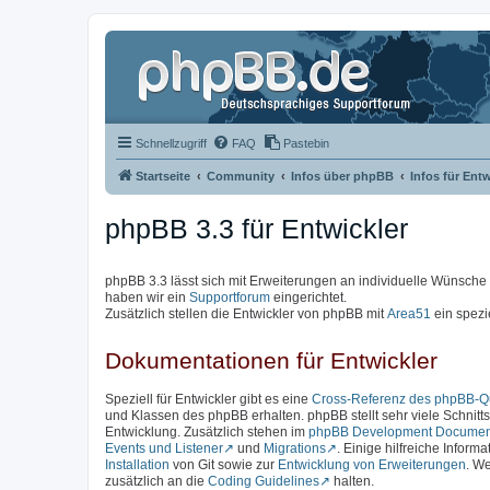
Schnellzugriff
FAQ
Pastebin
Startseite
Community
Infos über phpBB
Infos für Entw
phpBB 3.3 für Entwickler
phpBB 3.3 lässt sich mit Erweiterungen an individuelle Wünsch
haben wir ein
Supportforum
eingerichtet.
Zusätzlich stellen die Entwickler von phpBB mit
Area51
ein spezi
Dokumentationen für Entwickler
Speziell für Entwickler gibt es eine
Cross-Referenz des phpBB-Qu
und Klassen des phpBB erhalten. phpBB stellt sehr viele Schnittst
Entwicklung. Zusätzlich stehen im
phpBB Development Documen
Events und Listener
und
Migrations
. Einige hilfreiche Inform
Installation
von Git sowie zur
Entwicklung von Erweiterungen
. We
zusätzlich an die
Coding Guidelines
halten.