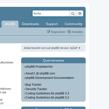
Suche
Erweiterte Such
phpBB
Downloads
Support
Community
Registrieren
Anmelden
Artikel bezieht sich auf phpBB-Version:
3.3.17
Querverweise
 aufkommen
phpBB-Projektarchiv
Area51 @ phpBB.com
phpBB Development Documentation
Bug Tracker
unktionen
Security Tracker
in die
Coding Guidelines für phpBB 3.3
Coding Guidelines für phpBB 3.2
nd
ich