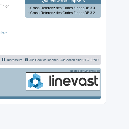
Querverweise: phpBB 3
 Einige
Cross-Referenz des Codes für phpBB 3.3
Cross-Referenz des Codes für phpBB 3.2
hiv
Impressum
Alle Cookies löschen
Alle Zeiten sind
UTC+02:00
hosted by Linevast.de