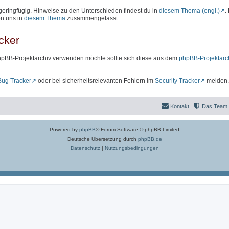
geringfügig. Hinweise zu den Unterschieden findest du in
diesem Thema (engl.)
.
on uns in
diesem Thema
zusammengefasst.
cker
hpBB-Projektarchiv verwenden möchte sollte sich diese aus dem
phpBB-Projektarc
Bug Tracker
oder bei sicherheitsrelevanten Fehlern im
Security Tracker
melden.
Kontakt
Das Team
Powered by
phpBB
® Forum Software © phpBB Limited
Deutsche Übersetzung durch
phpBB.de
Datenschutz
|
Nutzungsbedingungen