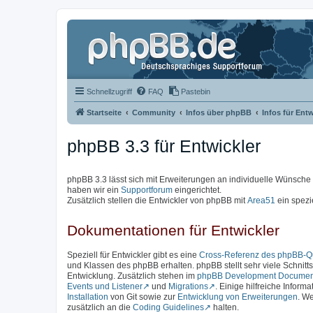
Schnellzugriff
FAQ
Pastebin
Startseite
Community
Infos über phpBB
Infos für Entw
phpBB 3.3 für Entwickler
phpBB 3.3 lässt sich mit Erweiterungen an individuelle Wünsch
haben wir ein
Supportforum
eingerichtet.
Zusätzlich stellen die Entwickler von phpBB mit
Area51
ein spezi
Dokumentationen für Entwickler
Speziell für Entwickler gibt es eine
Cross-Referenz des phpBB-Qu
und Klassen des phpBB erhalten. phpBB stellt sehr viele Schnittst
Entwicklung. Zusätzlich stehen im
phpBB Development Documen
Events und Listener
und
Migrations
. Einige hilfreiche Inform
Installation
von Git sowie zur
Entwicklung von Erweiterungen
. We
zusätzlich an die
Coding Guidelines
halten.