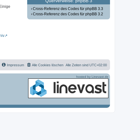
Querverweise: phpBB 3
 Einige
Cross-Referenz des Codes für phpBB 3.3
Cross-Referenz des Codes für phpBB 3.2
hiv
Impressum
Alle Cookies löschen
Alle Zeiten sind
UTC+02:00
hosted by Linevast.de