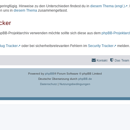
geringfügig. Hinweise zu den Unterschieden findest du in
diesem Thema (engl.)
.
on uns in
diesem Thema
zusammengefasst.
cker
hpBB-Projektarchiv verwenden möchte sollte sich diese aus dem
phpBB-Projektarc
Bug Tracker
oder bei sicherheitsrelevanten Fehlern im
Security Tracker
melden.
Kontakt
Das Team
Powered by
phpBB
® Forum Software © phpBB Limited
Deutsche Übersetzung durch
phpBB.de
Datenschutz
|
Nutzungsbedingungen