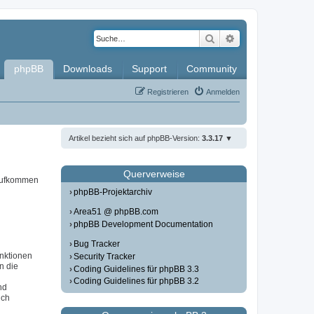
Suche
Erweiterte Such
phpBB
Downloads
Support
Community
Registrieren
Anmelden
Artikel bezieht sich auf phpBB-Version:
3.3.17
Querverweise
 aufkommen
phpBB-Projektarchiv
Area51 @ phpBB.com
phpBB Development Documentation
Bug Tracker
unktionen
Security Tracker
in die
Coding Guidelines für phpBB 3.3
Coding Guidelines für phpBB 3.2
nd
ich